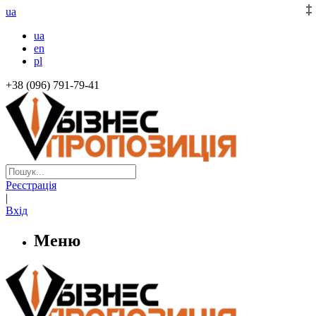
ua
ua
en
pl
+38 (096) 791-79-41
Реєстрація
|
Вхід
Меню