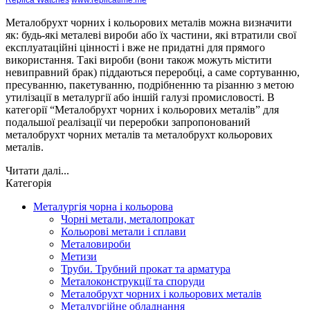
Металобрухт чорних і кольорових металів можна визначити
як: будь-які металеві вироби або їх частини, які втратили свої
експлуатаційні цінності і вже не придатні для прямого
використання. Такі вироби (вони також можуть містити
невиправний брак) піддаються переробці, а саме сортуванню,
пресуванню, пакетуванню, подрібненню та різанню з метою
утилізації в металургії або іншій галузі промисловості. В
категорії “Металобрухт чорних і кольорових металів” для
подальшої реалізації чи переробки запропонований
металобрухт чорних металів та металобрухт кольорових
металів.
Читати далі...
Категорія
Металургія чорна і кольорова
Чорні метали, металопрокат
Кольорові метали і сплави
Металовироби
Метизи
Труби. Трубний прокат та арматура
Металоконструкції та споруди
Металобрухт чорних і кольорових металів
Металургійне обладнання