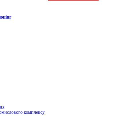
тюнінг
ня
ромислового комплексу