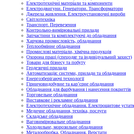
Електротехнічні матеріали та компоненти
Електродвигуни. Генератори. Трансформатори
Джерела живлення. Електроустановочні вироби
Світлотехніка
Транспорт. Перевезення
Контрольно-вимірювальні прилади
Запчастини та комплектуючі до обладнання
Харчова промисловість, обладнання
Теплообмінне обладнання
Промислові матеріали, хімічна продукція
Охорона праці (спецодяг та індивідуальний захист)
Товари для бізнесу та побуту
Геодезичні прилади
Автоматизація: системи, прилади та обладнання
Енергозберігаючі технології
Гірничовидобувне та кар’єрне обладнання
Обладнання для фарбування і нанесення покриттів
Торговельне обладнання
Виставкове і рекламне обладнання
Електротехнічне обладнання. Електрощитове устатк
Медичне обладнання, техніка, послуги
Складське обладнання
Ваговимірювальне обладнання
Холодильне, морозильне обладнання
Металообробка. Обладнання. Верстати