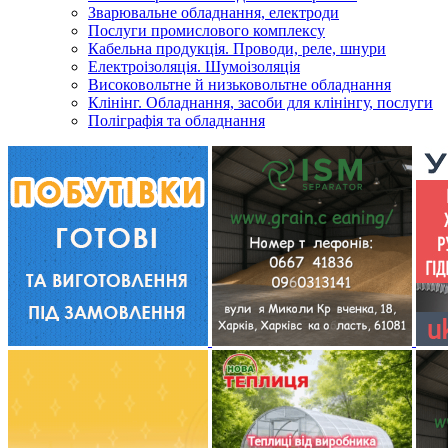
Зварювальне обладнання, електроди
Послуги промислового комплексу
Кабельна продукція. Проводи, реле, шнури
Електроізоляція. Шумоізоляція
Високовольтне й низьковольтне обладнання
Клінінг. Обладнання, засоби для клінінгу, послуги
Поліграфія та обладнання