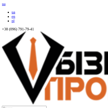
ua
ua
en
pl
+38 (096) 791-79-41