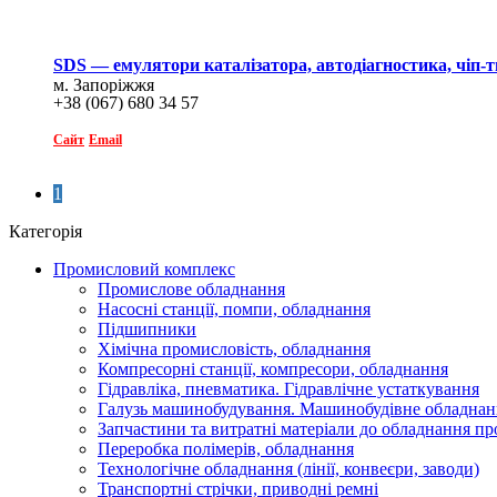
SDS — емулятори каталізатора, автодіагностика, чіп-
м. Запоріжжя
+38 (067) 680 34 57
Сайт
Email
1
Категорія
Промисловий комплекс
Промислове обладнання
Насосні станції, помпи, обладнання
Підшипники
Хімічна промисловість, обладнання
Компресорні станції, компресори, обладнання
Гідравліка, пневматика. Гідравлічне устаткування
Галузь машинобудування. Машинобудівне обладнан
Запчастини та витратні матеріали до обладнання п
Переробка полімерів, обладнання
Технологічне обладнання (лінії, конвеєри, заводи)
Транспортні стрічки, приводні ремні