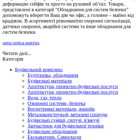
деформацію сейфів та просто на рухомий об’єкт. Товари,
представлені в категорії “Обладнання для систем безпеки”
допоможуть вберегти Ваш дім чи офіс, а головне – майно від
крадіжок. В асортименті різноманітні охоронні сигналізації,
датчики охоронні, аварійні системи та інше обладнання для
систем безпеки.
swiss replica watches
Читати далі...
Категорія
Будівельний комплекс
Будтехніка, обладнання
Будівельні матеріали
Архітектура, проектно-будівельні послуги
Архітектура, проектно-будівельні послуги
Вода, газ, тепло
Охоронні системи, безпека
Вогнетривкі матеріали, вироби
Металоконструкції, металеві споруди
Будівельні суміші, сипучі, в'яжучі
Запчастини для будівельної техніки
Будівельне обладнання
Екскаватори. Самоскиди