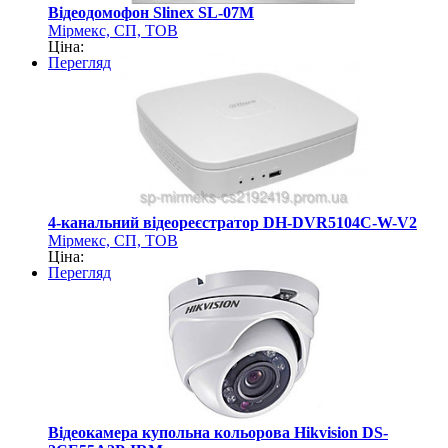
Відеодомофон Slinex SL-07M
Мірмекс, СП, ТОВ
Ціна:
Перегляд
4-канальний відеореєстратор DH-DVR5104C-W-V2
Мірмекс, СП, ТОВ
Ціна:
Перегляд
Відеокамера купольна кольорова Hikvision DS-