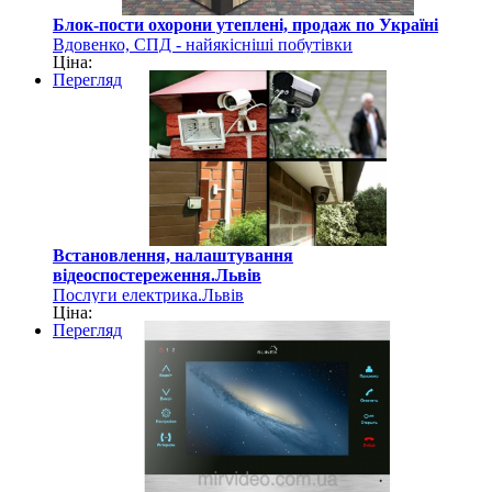
Блок-пости охорони утеплені, продаж по Україні
Вдовенко, СПД - найякісніші побутівки
Ціна:
Перегляд
Встановлення, налаштування
відеоспостереження.Львів
Послуги електрика.Львів
Ціна:
Перегляд