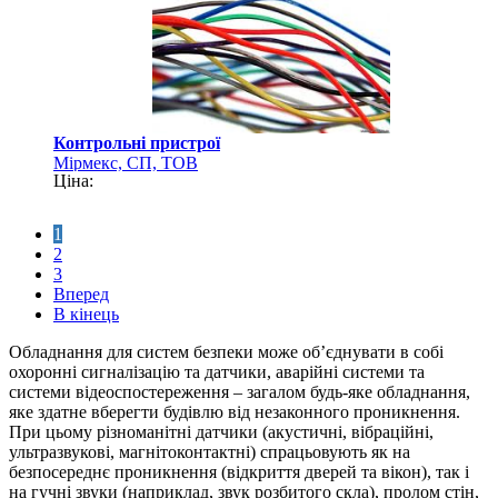
Контрольні пристрої
Мірмекс, СП, ТОВ
Ціна:
1
2
3
Вперед
В кінець
Обладнання для систем безпеки може об’єднувати в собі
охоронні сигналізацію та датчики, аварійні системи та
системи відеоспостереження – загалом будь-яке обладнання,
яке здатне вберегти будівлю від незаконного проникнення.
При цьому різноманітні датчики (акустичні, вібраційні,
ультразвукові, магнітоконтактні) спрацьовують як на
безпосереднє проникнення (відкриття дверей та вікон), так і
на гучні звуки (наприклад, звук розбитого скла), пролом стін,