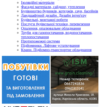
Ізоляційні матеріали
Фасадні матеріали, сайдинг, утеплення
Будівництво будинків, котеджів, саун, басейнів
Ландшафтний дизайн. Дизайн інтер'єру
Будівельні, монтажні роботи
Послуги будівельної техніки, перевезення
Опалення, опалювальне обладнання
Труби для газопостачання, водопостачання,
теплопостачання
Протипожежні системи
Підйомники. Ліфтове устаткування
Крани. Підйомно-транспортне обладнання