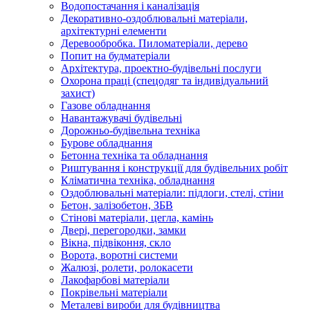
Водопостачання і каналізація
Декоративно-оздоблювальні матеріали,
архітектурні елементи
Деревообробка. Пиломатеріали, дерево
Попит на будматеріали
Архітектура, проектно-будівельні послуги
Охорона праці (спецодяг та індивідуальний
захист)
Газове обладнання
Навантажувачі будівельні
Дорожньо-будівельна техніка
Бурове обладнання
Бетонна техніка та обладнання
Риштування і конструкції для будівельних робіт
Кліматична техніка, обладнання
Оздоблювальні матеріали: підлоги, стелі, стіни
Бетон, залізобетон, ЗБВ
Стінові матеріали, цегла, камінь
Двері, перегородки, замки
Вікна, підвіконня, скло
Ворота, воротні системи
Жалюзі, ролети, ролокасети
Лакофарбові матеріали
Покрівельні матеріали
Металеві вироби для будівництва