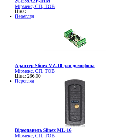
2CE55A2P-IRM
Мірмекс, СП, ТОВ
Ціна:
Перегляд
Адаптер Slinex VZ-10 для домофона
Мірмекс, СП, ТОВ
Ціна: 266.00
Перегляд
Відеопанель Slinex ML-16
Мірмекс, СП, ТОВ