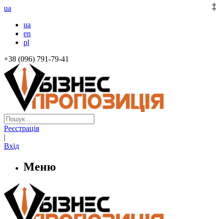
ua
ua
en
pl
+38 (096) 791-79-41
Реєстрація
|
Вхід
Меню