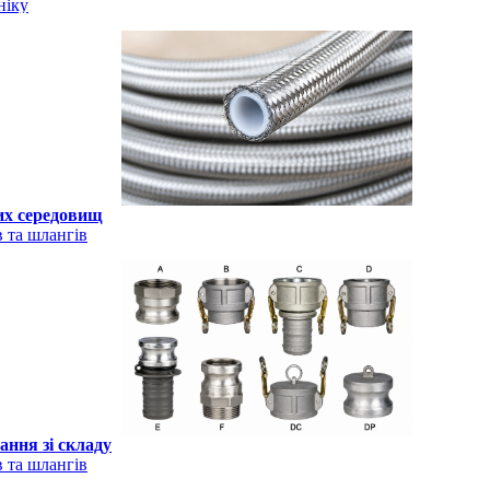
ніку
их середовищ
 та шлангів
ння зі складу
 та шлангів