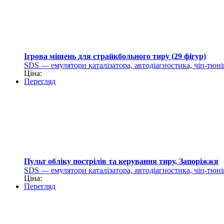
Ігрова мішень для страйкбольного тиру (29 фігур)
SDS — емулятори каталізатора, автодіагностика, чіп-тюні
Ціна:
Перегляд
Пульт обліку пострілів та керування тиру, Запоріжжя
SDS — емулятори каталізатора, автодіагностика, чіп-тюні
Ціна:
Перегляд