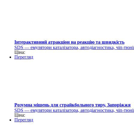
Інтерактивний атракціон на реакцію та швидкість
SDS — емулятори каталізатора, автодіагностика, чіп-тюні
Ціна:
Перегляд
Розумна мішень для страйкбольного тиру, Запоріжжя
SDS — емулятори каталізатора, автодіагностика, чіп-тюні
Ціна:
Перегляд