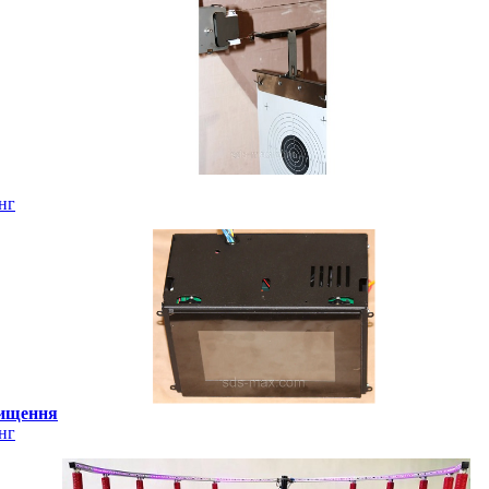
нг
чищення
нг