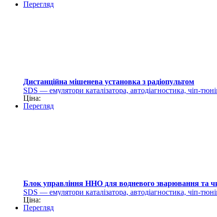
Перегляд
Дистанційна мішенева установка з радіопультом
SDS — емулятори каталізатора, автодіагностика, чіп-тюні
Ціна:
Перегляд
Блок управління HHO для водневого зварювання та 
SDS — емулятори каталізатора, автодіагностика, чіп-тюні
Ціна:
Перегляд