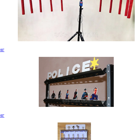
нг
нг