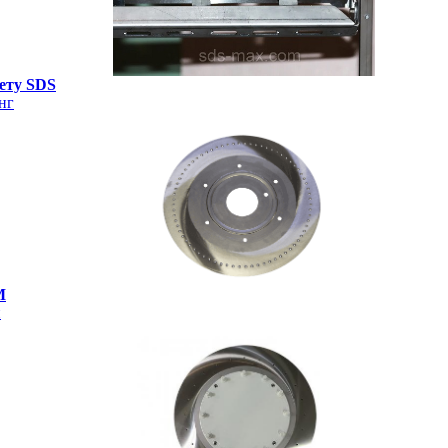
ету SDS
нг
M
и