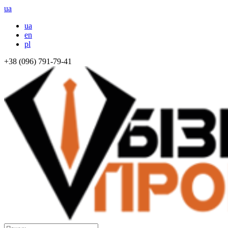
ua
ua
en
pl
+38 (096) 791-79-41