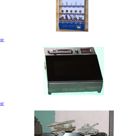
нг
нг