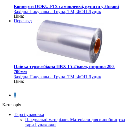
Конверти DOKU-FIX самоклеючі, купити у Львові
Західна Пакувальна Група, ТМ, ФОП Луцик
Ціна:
Перегляд
Плівка термозбіжна ПВХ 15-25мкм, ширина 200-
700мм
Західна Пакувальна Група, ТМ, ФОП Луцик
Ціна:
1
Категорія
Тара і упаковка
Пакувальні матеріали. Матеріали для виробництва
тари і упаковки