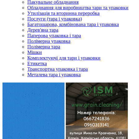
Пакувальне обладнання
Обладнання для виробництва тари та упаковки
Утилізація та вторинна переробка
Послуги (тара і упаковка)
Багатошарова, комбінована тара і упаковка
Дерев'яна тара
Паперова упаковка і тара
Полімерна упаковка
Полімерна тара
Мішки
Комплектуючі для тари і упаковки
Етикетка
Транспортна упаковка і тара
Металева тара і упаковка