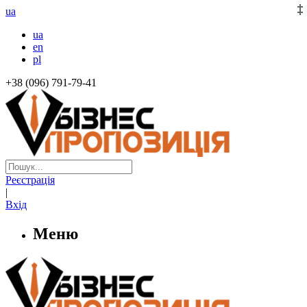
ua
ua
en
pl
+38 (096) 791-79-41
Реєстрація
|
Вхід
Меню