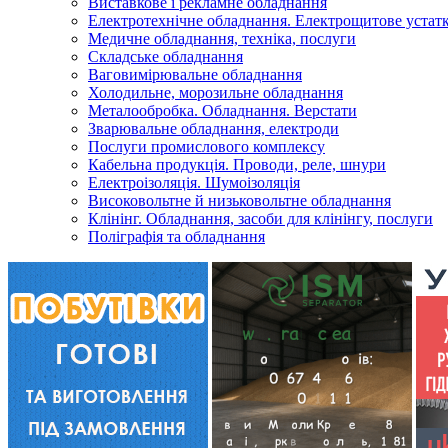
Виставкове і рекламне обладнання
Електротехнічне обладнання. Електрощитове устатк
Медичне обладнання, техніка, послуги
Складське обладнання
Ваговимірювальне обладнання
Холодильне, морозильне обладнання
Металообробка. Обладнання. Верстати
Зварювальне обладнання, електроди
Послуги промислового комплексу
Кабельна продукція. Проводи, реле, шнури
Електроізоляція. Шумоізоляція
Високовольтне й низьковольтне обладнання
Клінінг. Обладнання, засоби для клінінгу, послуги
Поліграфія та обладнання