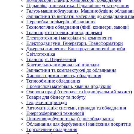
Компресорні станції, компресори, обладнання
Гідравліка, пневматика. Гідравлічне устаткування
Галузь машинобудування. Машинобудівне обладнан
Запчастини та витратні матеріали до обладнання п
Переробка полімерів, обладнання
Технологічне обладнання (лінії, конвеєри, заводи)
Транспортні стрічки, приводні ремні
Електротехнічні матеріали та компоненти
Електродвигуни. Генератори. Трансформатори
Джерела живлення. Електроустановочні вироби
Світлотехніка
Транспорт. Перевезення
Контрольно-вимірювальні прилади
Запчастини та комплектуючі до обладнання
Харчова промисловість, обладнання
Теплообмінне обладнання
Промислові матеріали, хімічна продукція
Охорона праці (спецодяг та індивідуальний захист)
Товари для бізнесу та побуту
Геодезичні прилади
Автоматизація: системи, прилади та обладнання
Енергозберігаючі технології
Гірничовидобувне та кар’єрне обладнання
Обладнання для фарбування і нанесення покриттів
Торговельне обладнання