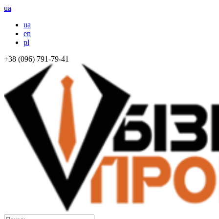
ua
ua
en
pl
+38 (096) 791-79-41