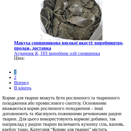
Макуха соняшникова високої якості: виробництво,
продаж, доставка
Аграрник К, ПП виробник олії соняшника
Ціна:
1
2
Вперед
В кінець
Корми для тварин можуть бути рослинного та тваринного
походження або промислового синтезу. Основними
вважаються корми рослинного походження – інші
доповнюють та збагачують поживними речовинами раціон
тварин. Для цього використовують кормові добавки, так
наприклад у раціон тварин включають кухонну сіль, вапняк,
крейду тощо. Категорія “Корми для тварин” містить