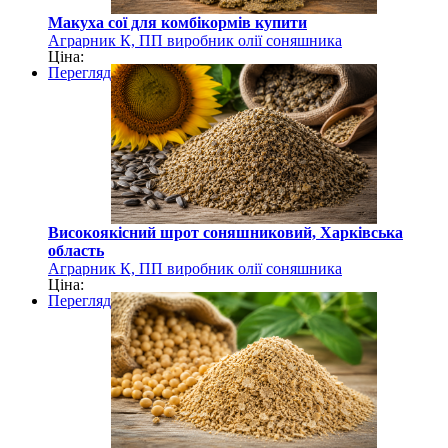
Макуха сої для комбікормів купити
Аграрник К, ПП виробник олії соняшника
Ціна:
Перегляд
Високоякісний шрот соняшниковий, Харківська
область
Аграрник К, ПП виробник олії соняшника
Ціна:
Перегляд