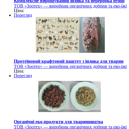
Комплексне вирощування індика та переробка птиці
ТОВ «Зоотех» — виробник органічних добрив та еко-їжі
Ціна:
для тварин
Перегляд
Протеїновий крафтовий паштет з індика для тварин
ТОВ «Зоотех» — виробник органічних добрив та еко-їжі
Ціна:
для тварин
Перегляд
Органічні еко-продукти для тваринництва
ТОВ «Зоотех» — виробник органічних добрив та еко-їжі