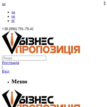
ua
ua
en
pl
+38 (096) 791-79-41
Реєстрація
|
Вхід
Меню