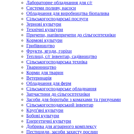
Лабораторне обладнання для с/г
Системи поливу, насоси
Обладнання для виробництва біопалива
Сільськогосподарські послуги
Зернові культури
Технічні культури
Причепи, напівпричепи до сільгосптехніки
Кормові культури
Грибівництво
Фрукти, ягоди, горіхи
Теплиці, с/г інвентар, садівництво
Сільськогосподарська техніка
Тваринництво
Корми для тварин
Ветеринарія
Обладнання для ферм
Сільськогосподарське обладнання
Запчастини до сільгосптехніки
Засоби для боротьби з комахами та гризунами
Сільськогосподарський інвентар
Круп'яні культури
Бобові культури
Енергетичні культури
Добрива для аграрного комплексу
Пестициди, засоби захисту рослин