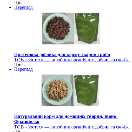
Ціна:
для тварин
Перегляд
Протеїнова добавка для корму тварин і риби
ТОВ «Зоотех» — виробник органічних добрив та еко-їжі
Ціна:
для тварин
Перегляд
Натуральний корм для домашніх тварин, Івано-
Франківськ
ТОВ «Зоотех» — виробник органічних добрив та еко-їжі
Ціна: