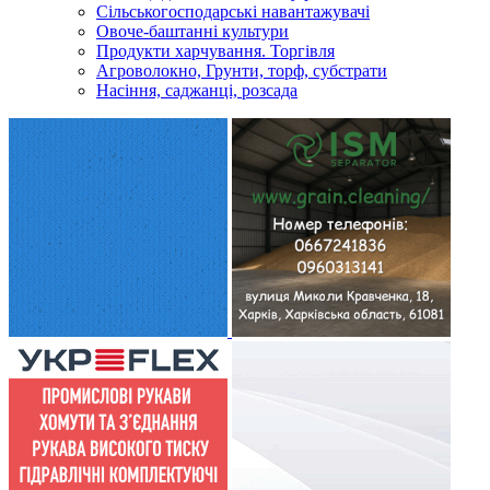
Сільськогосподарські навантажувачі
Овоче-баштанні культури
Продукти харчування. Торгівля
Агроволокно, Грунти, торф, субстрати
Насіння, саджанці, розсада