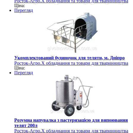
Росток-Агро.Х обладнання та товари для тваринництва
Ціна:
Перегляд
Укомплектований будиночок для теляти, м. Дніпро
Росток-Агро.Х обладнання та товари для тваринництва
Ціна:
Перегляд
Розумна напувалка з пастеризацією для випоювання
телят 200л
Росток-Агро.Х обладнання та товари для тваринництва