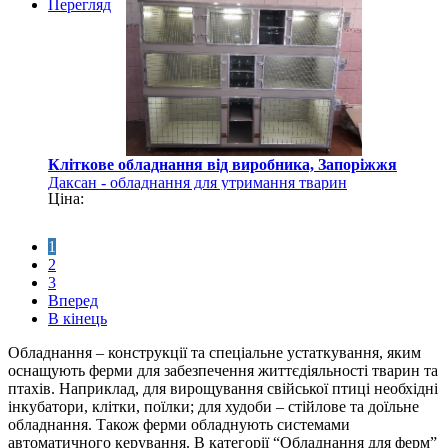
Перегляд
Кліткове обладнання від виробника, Запоріжжя
Даксан - обладнання для утримання тварин
Ціна:
1
2
3
Вперед
В кінець
Обладнання – конструкції та спеціальне устаткування, яким
оснащують ферми для забезпечення життєдіяльності тварин та
птахів. Наприклад, для вирощування свійської птиці необхідні
інкубатори, клітки, поїлки; для худоби – стійлове та доїльне
обладнання. Також ферми обладнують системами
автоматичного керування. В категорії “Обладнання для ферм”