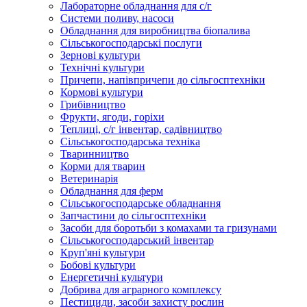
Лабораторне обладнання для с/г
Системи поливу, насоси
Обладнання для виробництва біопалива
Сільськогосподарські послуги
Зернові культури
Технічні культури
Причепи, напівпричепи до сільгосптехніки
Кормові культури
Грибівництво
Фрукти, ягоди, горіхи
Теплиці, с/г інвентар, садівництво
Сільськогосподарська техніка
Тваринництво
Корми для тварин
Ветеринарія
Обладнання для ферм
Сільськогосподарське обладнання
Запчастини до сільгосптехніки
Засоби для боротьби з комахами та гризунами
Сільськогосподарський інвентар
Круп'яні культури
Бобові культури
Енергетичні культури
Добрива для аграрного комплексу
Пестициди, засоби захисту рослин