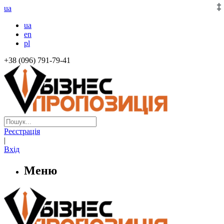
ua
ua
en
pl
+38 (096) 791-79-41
Реєстрація
|
Вхід
Меню