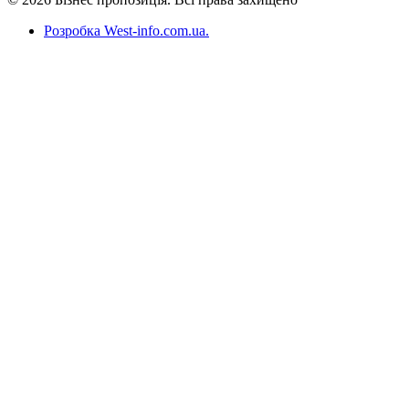
Розробка West-info.com.ua
.