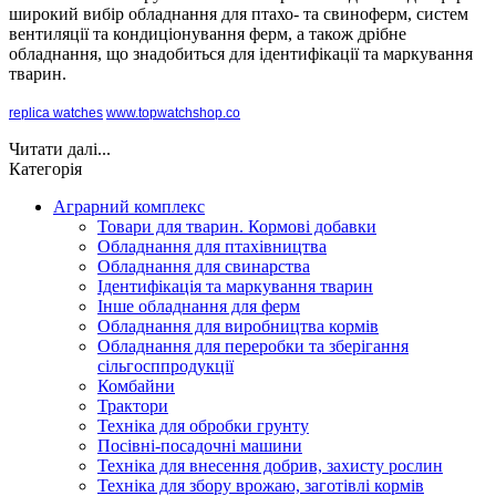
широкий вибір обладнання для птахо- та свиноферм, систем
вентиляції та кондиціонування ферм, а також дрібне
обладнання, що знадобиться для ідентифікації та маркування
тварин.
replica watches
www.topwatchshop.co
Читати далі...
Категорія
Аграрний комплекс
Товари для тварин. Кормові добавки
Обладнання для птахівництва
Обладнання для свинарства
Ідентифікація та маркування тварин
Інше обладнання для ферм
Обладнання для виробництва кормів
Обладнання для переробки та зберігання
сільгосппродукції
Комбайни
Трактори
Техніка для обробки грунту
Посівні-посадочні машини
Техніка для внесення добрив, захисту рослин
Техніка для збору врожаю, заготівлі кормів