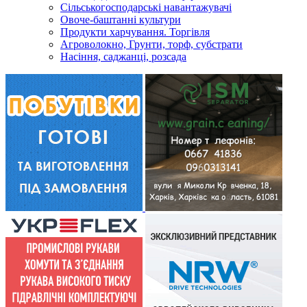
Сільськогосподарські навантажувачі
Овоче-баштанні культури
Продукти харчування. Торгівля
Агроволокно, Грунти, торф, субстрати
Насіння, саджанці, розсада