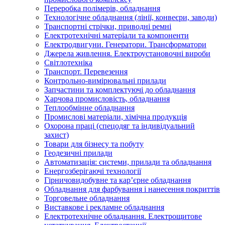
Переробка полімерів, обладнання
Технологічне обладнання (лінії, конвеєри, заводи)
Транспортні стрічки, приводні ремні
Електротехнічні матеріали та компоненти
Електродвигуни. Генератори. Трансформатори
Джерела живлення. Електроустановочні вироби
Світлотехніка
Транспорт. Перевезення
Контрольно-вимірювальні прилади
Запчастини та комплектуючі до обладнання
Харчова промисловість, обладнання
Теплообмінне обладнання
Промислові матеріали, хімічна продукція
Охорона праці (спецодяг та індивідуальний
захист)
Товари для бізнесу та побуту
Геодезичні прилади
Автоматизація: системи, прилади та обладнання
Енергозберігаючі технології
Гірничовидобувне та кар’єрне обладнання
Обладнання для фарбування і нанесення покриттів
Торговельне обладнання
Виставкове і рекламне обладнання
Електротехнічне обладнання. Електрощитове