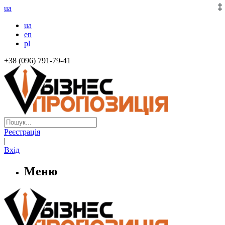
ua
ua
en
pl
+38 (096) 791-79-41
Реєстрація
|
Вхід
Меню