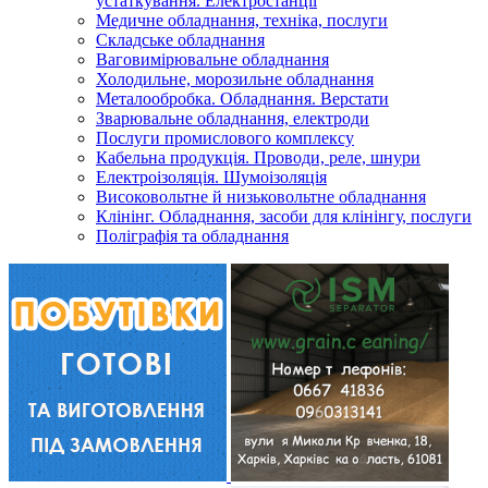
устаткування. Електростанції
Медичне обладнання, техніка, послуги
Складське обладнання
Ваговимірювальне обладнання
Холодильне, морозильне обладнання
Металообробка. Обладнання. Верстати
Зварювальне обладнання, електроди
Послуги промислового комплексу
Кабельна продукція. Проводи, реле, шнури
Електроізоляція. Шумоізоляція
Високовольтне й низьковольтне обладнання
Клінінг. Обладнання, засоби для клінінгу, послуги
Поліграфія та обладнання