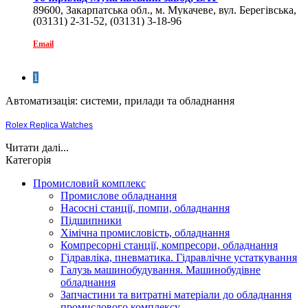
89600, Закарпатська обл., м. Мукачеве, вул. Берегівська,
(03131) 2-31-52, (03131) 3-18-96
110
Email
1
Автоматизація: системи, прилади та обладнання
Rolex Replica Watches
Читати далі...
Категорія
Промисловий комплекс
Промислове обладнання
Насосні станції, помпи, обладнання
Підшипники
Хімічна промисловість, обладнання
Компресорні станції, компресори, обладнання
Гідравліка, пневматика. Гідравлічне устаткування
Галузь машинобудування. Машинобудівне
обладнання
Запчастини та витратні матеріали до обладнання
промислового комплексу