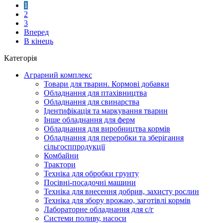
1
2
3
Вперед
В кінець
Категорія
Аграрний комплекс
Товари для тварин. Кормові добавки
Обладнання для птахівництва
Обладнання для свинарства
Ідентифікація та маркування тварин
Інше обладнання для ферм
Обладнання для виробництва кормів
Обладнання для переробки та зберігання
сільгосппродукції
Комбайни
Трактори
Техніка для обробки грунту
Посівні-посадочні машини
Техніка для внесення добрив, захисту рослин
Техніка для збору врожаю, заготівлі кормів
Лабораторне обладнання для с/г
Системи поливу, насоси