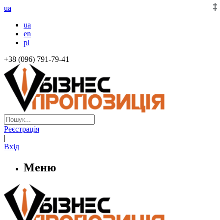
ua
ua
en
pl
+38 (096) 791-79-41
Реєстрація
|
Вхід
Меню