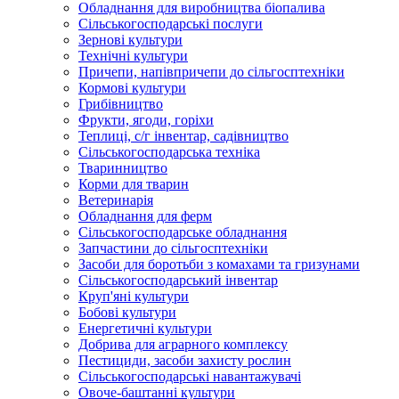
Обладнання для виробництва біопалива
Сільськогосподарські послуги
Зернові культури
Технічні культури
Причепи, напівпричепи до сільгосптехніки
Кормові культури
Грибівництво
Фрукти, ягоди, горіхи
Теплиці, с/г інвентар, садівництво
Сільськогосподарська техніка
Тваринництво
Корми для тварин
Ветеринарія
Обладнання для ферм
Сільськогосподарське обладнання
Запчастини до сільгосптехніки
Засоби для боротьби з комахами та гризунами
Сільськогосподарський інвентар
Круп'яні культури
Бобові культури
Енергетичні культури
Добрива для аграрного комплексу
Пестициди, засоби захисту рослин
Сільськогосподарські навантажувачі
Овоче-баштанні культури