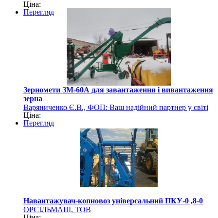
Ціна:
сільгосптехніки
Перегляд
Зерномети ЗМ-60А для завантаження і вивантаження
зерна
Варяниченко Є.В., ФОП: Ваш надійний партнер у світі
Ціна:
сільгосптехніки
Перегляд
Навантажувач-копновоз універсальний ПКУ-0 ,8-0
ОРСІЛЬМАШ, ТОВ
Ціна: