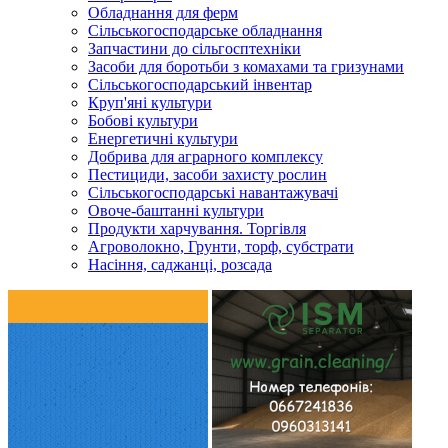
Обладнання для ферм
Сільськогосподарське обладнання
Запчастини до сільгосптехніки
Засоби для боротьби з комахами та гризунами
Сільськогосподарський інвентар
Круп'яні культури
Бобові культури
Енергетичні культури
Добрива для аграрного комплексу
Пестициди, засоби захисту рослин
Сільськогосподарські навантажувачі
Овоче-баштанні культури
Продукти харчування. Торгівля
Агроволокно, Грунти, торф, субстрати
Насіння, саджанці, розсада