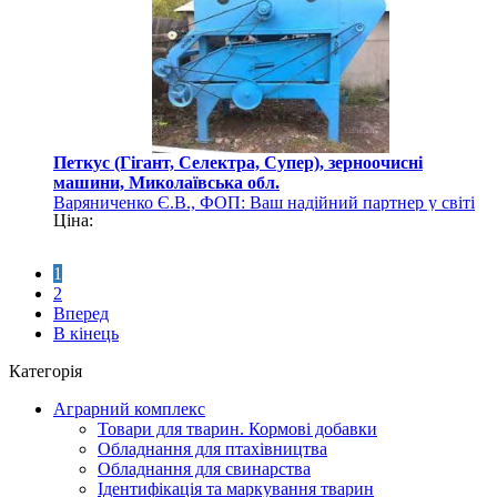
Петкус (Гігант, Селектра, Супер), зерноочисні
машини, Миколаївська обл.
Варяниченко Є.В., ФОП: Ваш надійний партнер у світі
Ціна:
сільгосптехніки
1
2
Вперед
В кінець
Категорія
Аграрний комплекс
Товари для тварин. Кормові добавки
Обладнання для птахівництва
Обладнання для свинарства
Ідентифікація та маркування тварин