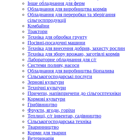
Інше обладнання для ферм
Обладнання для виробництва кормів
Обладнання для переробки та зберігання
сільгосппродукції
Комбайни
Трактори
Техніка для обробки грунту
Посівні-посадочні машини
Техніка для внесення добрив, захисту рослин
Техніка для збору врожаю, заготівлі кормів
Лабораторне обладнання для с/г
Системи поливу, насоси
Обладнання для виробництва біопалива
Сільськогосподарські послуги
Зернові культури
Технічні культури
Причепи, напівпричепи до сільгосптехніки
Кормові культури
Грибівництво
Фрукти, ягоди, горіхи
Теплиці, с/г інвентар, садівництво
Сільськогосподарська техніка
Тваринництво
Корми для тварин
Ветеринарія