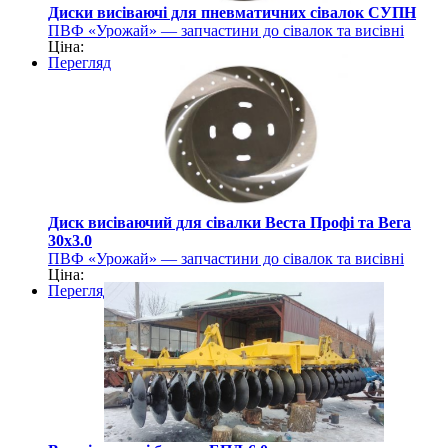
Диски висіваючі для пневматичних сівалок СУПН
ПВФ «Урожай» — запчастини до сівалок та висівні
Ціна:
диски
Перегляд
Диск висіваючий для сівалки Веста Профі та Вега
30х3.0
ПВФ «Урожай» — запчастини до сівалок та висівні
Ціна:
диски
Перегляд