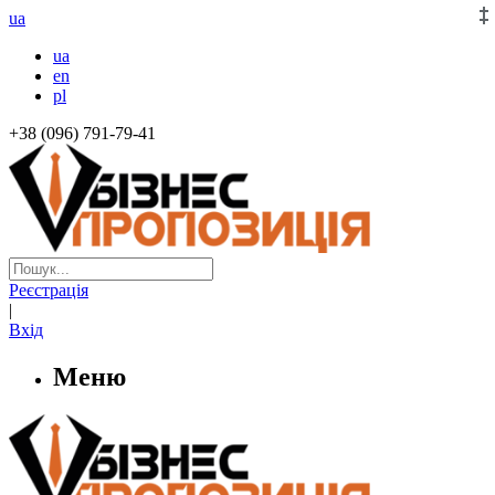
ua
ua
en
pl
+38 (096) 791-79-41
Реєстрація
|
Вхід
Меню