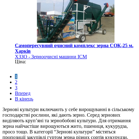
Самопересувний очисний комплекс зерна СОК-25 м.
Харків
ХЗЗО - Зерноочисні машини ІСМ
Ціна:
1
2
3
Вперед
В кінець
Зернові культури включають у себе вирощуванні в сільському
господарстві рослини, які дають зерно. Серед зернових
виділяють круп’яні та зернобобові культури. Для отримання
зерна найчастіше вирощуються жито, пшениця, кукурудза,
просо тощо. В категорії “Зернові культури” містяться
пропозиції закупівлі гуртом зерна різних сортів кукурудзи,