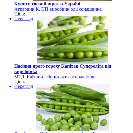
Купити соєвий шрот в Україні
Аграрник К, ПП виробник олії соняшника
Ціна:
Перегляд
Насіння ярого гороху Капітан Супереліта від
виробника
МТД, Елітно-насінницьке господарство
Ціна:
Перегляд