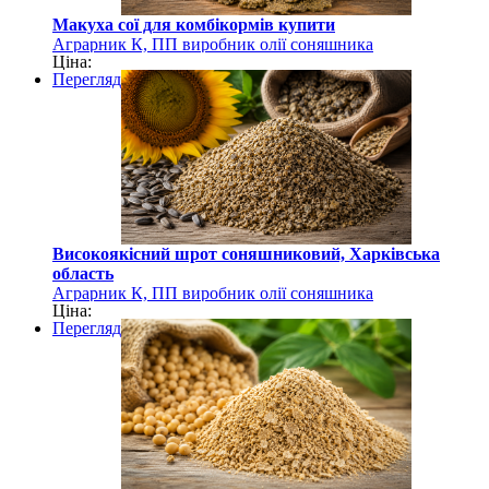
Макуха сої для комбікормів купити
Аграрник К, ПП виробник олії соняшника
Ціна:
Перегляд
Високоякісний шрот соняшниковий, Харківська
область
Аграрник К, ПП виробник олії соняшника
Ціна:
Перегляд