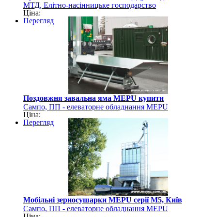
МТД, Елітно-насінницьке господарство
Ціна:
Перегляд
Поздовжня завальна яма MEPU купити
Сампо, ПП - елеваторне обладнання MEPU
Ціна:
Перегляд
Мобільні зерносушарки MEPU серії M5, Київ
Сампо, ПП - елеваторне обладнання MEPU
Ціна: