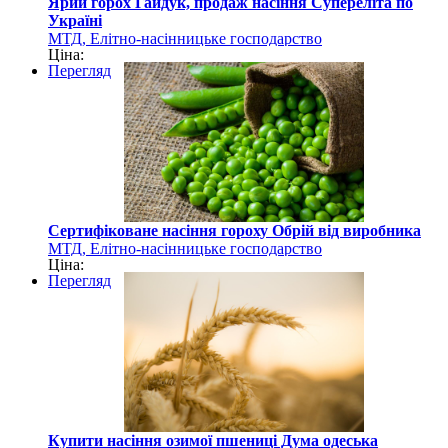
Ярий горох Гайдук, продаж насіння Супереліта по
Україні
МТД, Елітно-насінницьке господарство
Ціна:
Перегляд
Сертифіковане насіння гороху Обрій від виробника
МТД, Елітно-насінницьке господарство
Ціна:
Перегляд
Купити насіння озимої пшениці Дума одеська