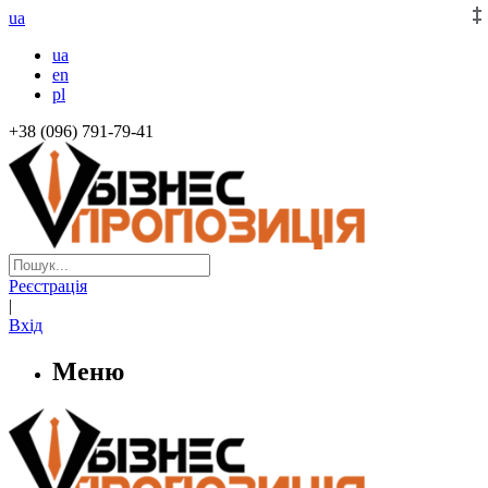
ua
ua
en
pl
+38 (096) 791-79-41
Реєстрація
|
Вхід
Меню