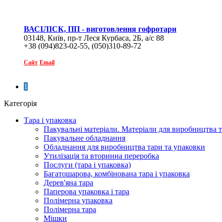
ВАСІЛІСК, ПП - виготовлення гофротари
03148, Київ, пр-т Леся Курбаса, 2Б, а/с 88
+38 (094)823-02-55, (050)310-89-72
Сайт
Email
1
Категорія
Тара і упаковка
Пакувальні матеріали. Матеріали для виробництва т
Пакувальне обладнання
Обладнання для виробництва тари та упаковки
Утилізація та вторинна переробка
Послуги (тара і упаковка)
Багатошарова, комбінована тара і упаковка
Дерев'яна тара
Паперова упаковка і тара
Полімерна упаковка
Полімерна тара
Мішки