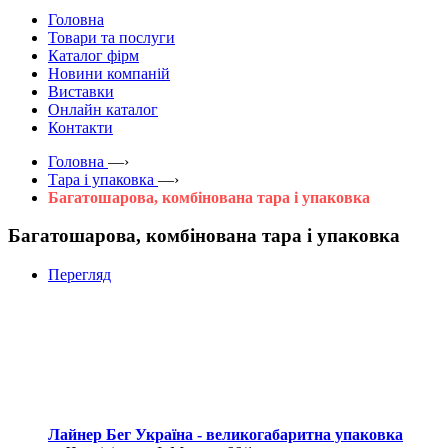
Головна
Товари та послуги
Каталог фірм
Новини компаній
Виставки
Онлайн каталог
Контакти
Головна
—›
Тара і упаковка
—›
Багатошарова, комбінована тара і упаковка
Багатошарова, комбінована тара і упаковка
Перегляд
Лайнер Бег Україна - великогабаритна упаковка