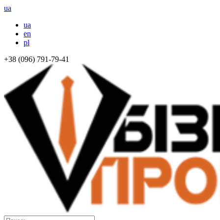
ua
ua
en
pl
+38 (096) 791-79-41