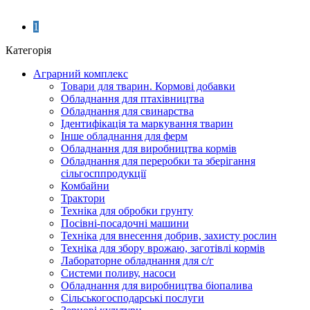
1
Категорія
Аграрний комплекс
Товари для тварин. Кормові добавки
Обладнання для птахівництва
Обладнання для свинарства
Ідентифікація та маркування тварин
Інше обладнання для ферм
Обладнання для виробництва кормів
Обладнання для переробки та зберігання
сільгосппродукції
Комбайни
Трактори
Техніка для обробки грунту
Посівні-посадочні машини
Техніка для внесення добрив, захисту рослин
Техніка для збору врожаю, заготівлі кормів
Лабораторне обладнання для с/г
Системи поливу, насоси
Обладнання для виробництва біопалива
Сільськогосподарські послуги