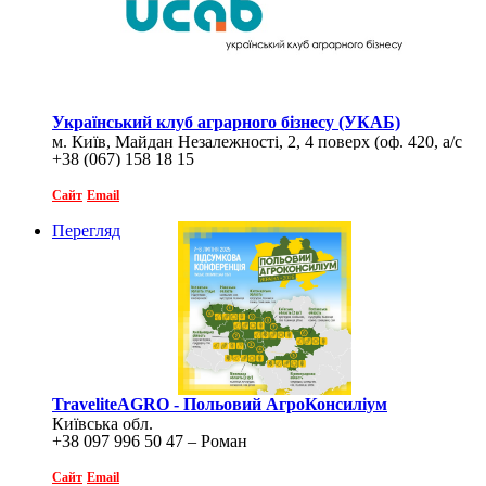
Український клуб аграрного бізнесу (УКАБ)
м. Київ, Майдан Незалежності, 2, 4 поверх (оф. 420, а/с
+38 (067) 158 18 15
295)
Сайт
Email
Перегляд
TraveliteAGRO - Польовий АгроКонсиліум
Київська обл.
+38 097 996 50 47 – Роман
Сайт
Email