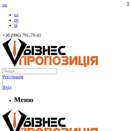
ua
ua
en
pl
+38 (096) 791-79-41
Реєстрація
|
Вхід
Меню