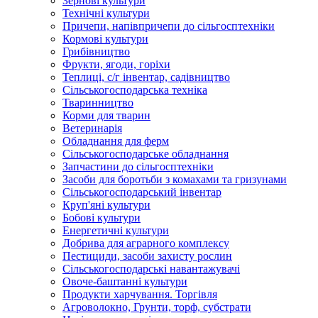
Зернові культури
Технічні культури
Причепи, напівпричепи до сільгосптехніки
Кормові культури
Грибівництво
Фрукти, ягоди, горіхи
Теплиці, с/г інвентар, садівництво
Сільськогосподарська техніка
Тваринництво
Корми для тварин
Ветеринарія
Обладнання для ферм
Сільськогосподарське обладнання
Запчастини до сільгосптехніки
Засоби для боротьби з комахами та гризунами
Сільськогосподарський інвентар
Круп'яні культури
Бобові культури
Енергетичні культури
Добрива для аграрного комплексу
Пестициди, засоби захисту рослин
Сільськогосподарські навантажувачі
Овоче-баштанні культури
Продукти харчування. Торгівля
Агроволокно, Грунти, торф, субстрати