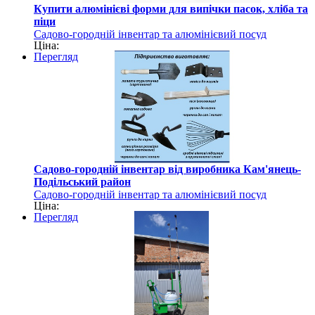
Купити алюмінієві форми для випічки пасок, хліба та
піци
Садово-городній інвентар та алюмінієвий посуд
Ціна:
Перегляд
Садово-городній інвентар від виробника Кам'янець-
Подільський район
Садово-городній інвентар та алюмінієвий посуд
Ціна:
Перегляд