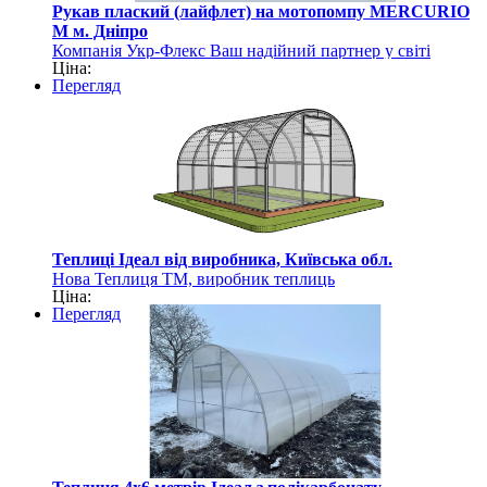
Рукав плаский (лайфлет) на мотопомпу MERCURIO
M м. Дніпро
Компанія Укр-Флекс Ваш надійний партнер у світі
Ціна:
рукавів та шлангів
Перегляд
Теплиці Ідеал від виробника, Київська обл.
Нова Теплиця ТМ, виробник теплиць
Ціна:
Перегляд