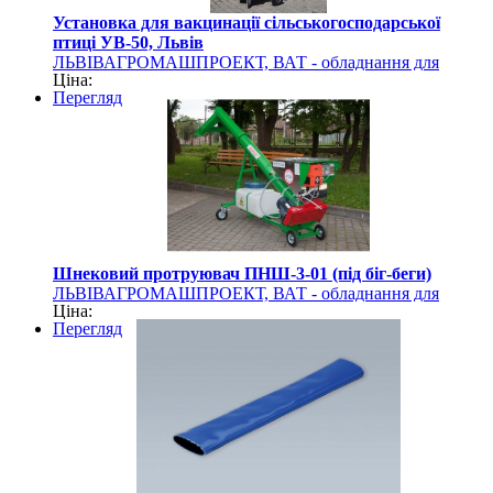
Установка для вакцинації сільськогосподарської
птиці УВ-50, Львів
ЛЬВІВАГРОМАШПРОЕКТ, ВАТ - обладнання для
Ціна:
захисту рослин
Перегляд
Шнековий протруювач ПНШ-3-01 (під біг-беги)
ЛЬВІВАГРОМАШПРОЕКТ, ВАТ - обладнання для
Ціна:
захисту рослин
Перегляд