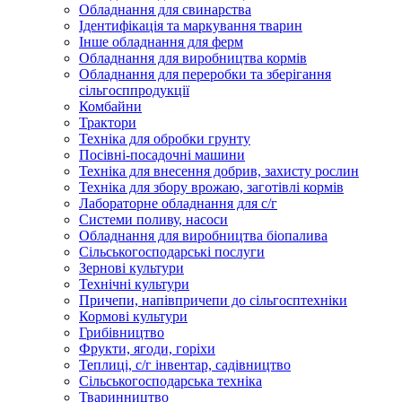
Обладнання для свинарства
Ідентифікація та маркування тварин
Інше обладнання для ферм
Обладнання для виробництва кормів
Обладнання для переробки та зберігання
сільгосппродукції
Комбайни
Трактори
Техніка для обробки грунту
Посівні-посадочні машини
Техніка для внесення добрив, захисту рослин
Техніка для збору врожаю, заготівлі кормів
Лабораторне обладнання для с/г
Системи поливу, насоси
Обладнання для виробництва біопалива
Сільськогосподарські послуги
Зернові культури
Технічні культури
Причепи, напівпричепи до сільгосптехніки
Кормові культури
Грибівництво
Фрукти, ягоди, горіхи
Теплиці, с/г інвентар, садівництво
Сільськогосподарська техніка
Тваринництво