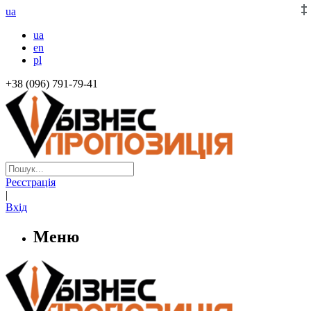
ua
ua
en
pl
+38 (096) 791-79-41
Реєстрація
|
Вхід
Меню