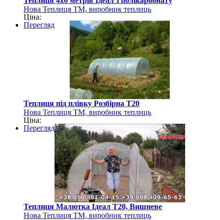
Теплиця 4х6 метрів Ідеал з полікарбонату
Нова Теплиця ТМ, виробник теплиць
Ціна:
Перегляд
Теплиця під плівку Розбірна Т20
Нова Теплиця ТМ, виробник теплиць
Ціна:
Перегляд
Теплиця Малютка Ідеал Т20, Вишневе
Нова Теплиця ТМ, виробник теплиць