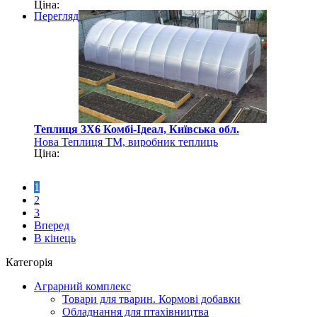
Ціна:
Перегляд
Теплиця 3Х6 Комбі-Ідеал, Київська обл.
Нова Теплиця ТМ, виробник теплиць
Ціна:
1
2
3
Вперед
В кінець
Категорія
Аграрний комплекс
Товари для тварин. Кормові добавки
Обладнання для птахівництва