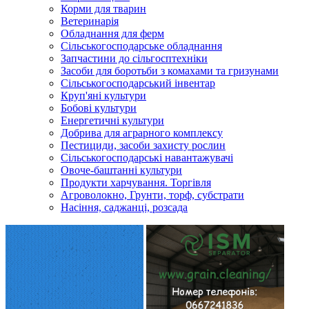
Корми для тварин
Ветеринарія
Обладнання для ферм
Сільськогосподарське обладнання
Запчастини до сільгосптехніки
Засоби для боротьби з комахами та гризунами
Сільськогосподарський інвентар
Круп'яні культури
Бобові культури
Енергетичні культури
Добрива для аграрного комплексу
Пестициди, засоби захисту рослин
Сільськогосподарські навантажувачі
Овоче-баштанні культури
Продукти харчування. Торгівля
Агроволокно, Грунти, торф, субстрати
Насіння, саджанці, розсада