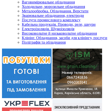
Ваговимірювальне обладнання
Холодильне, морозильне обладнання
Металообробка. Обладнання. Верстати
Зварювальне обладнання, електроди
Послуги промислового комплексу
Кабельна продукція. Проводи, реле, шнури
Електроізоляція. Шумоізоляція
Високовольтне й низьковольтне обладнання
Клінінг. Обладнання, засоби для клінінгу, послуги
Поліграфія та обладнання