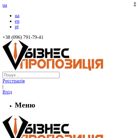
ua
ua
en
pl
+38 (096) 791-79-41
Реєстрація
|
Вхід
Меню