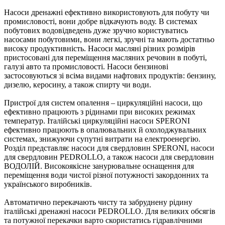
Насоси дренажні ефективно використовують для побуту чи
промисловості, вони добре відкачують воду. В системах
побутових водовідведень дуже зручно користуватись
насосами побутовими, вони легкі, зручні та мають достатньо
високу продуктивність. Насоси масляні різних розмірів
пристосовані для переміщення масляних речовин в побуті,
галузі авто та промисловості. Насоси бензинові
застосовуються зі всіма видами нафтових продуктів: бензину,
дизелю, керосину, а також спирту чи води.
Пристрої для систем опалення – циркуляційні насоси, що
ефективно працюють з рідинами при високих режимах
температур. Італійські циркуляційні насоси SPERONI
ефективно працюють в опалювальних й охолоджувальних
системах, знижуючи супутні витрати на електроенергію.
Розділ представляє насоси для свердловин SPERONI, насоси
для свердловин PEDROLLO, а також насоси для свердловин
ВОДОЛІЙ. Високоякісне занурювальне оснащення для
переміщення води чистої різної потужності закордонних та
українського виробників.
Автоматично перекачають чисту та забруднену рідину
італійські дренажні насоси PEDROLLO. Для великих обсягів
та потужної перекачки варто скористатись гідравлічними