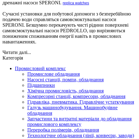
дренажні насоси SPERONI.
replica watches
Сучасні установки для побутової допомоги з безперебійною
подачею води справляться самовсмоктувальні насоси
SPERONI. Безшумно перекачують чисті рідини поверхневі
самовсмоктувальні насоси PEDROLLO, що вирізняються
пониженим споживанням енергії навіть в промислових
навантаженнях.
Читати далі...
Категорія
Промисловий комплекс
Промислове обладнання
Насосні станції, помпи, обладнання
Підшипники
Хімічна промисловість, обладнання
Компресорні станції, компресори, обладнання
Гідравліка, пневматика. Гідравлічне устаткування
Галузь машинобудування. Машинобудівне
обладнання
Запчастини та витратні матеріали до обладнання
промислового комплексу
Переробка полімерів, обладнання
Технологічне обладнання (лінії, конвеєри, заводи)