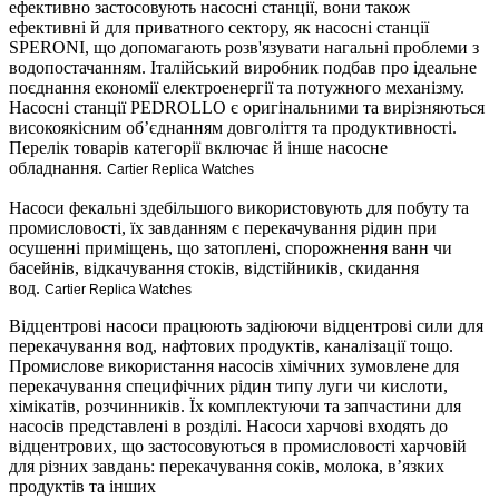
ефективно застосовують насосні станції, вони також
ефективні й для приватного сектору, як насосні станції
SPERONI, що допомагають розв'язувати нагальні проблеми з
водопостачанням. Італійський виробник подбав про ідеальне
поєднання економії електроенергії та потужного механізму.
Насосні станції PEDROLLO є оригінальними та вирізняються
високоякісним об’єднанням довголіття та продуктивності.
Перелік товарів категорії включає й інше насосне
обладнання.
Cartier Replica Watches
Насоси фекальні здебільшого використовують для побуту та
промисловості, їх завданням є перекачування рідин при
осушенні приміщень, що затоплені, спорожнення ванн чи
басейнів, відкачування стоків, відстійників, скидання
вод.
Cartier Replica Watches
Відцентрові насоси працюють задіюючи відцентрові сили для
перекачування вод, нафтових продуктів, каналізації тощо.
Промислове використання насосів хімічних зумовлене для
перекачування специфічних рідин типу луги чи кислоти,
хімікатів, розчинників. Їх комплектуючи та запчастини для
насосів представлені в розділі. Насоси харчові входять до
відцентрових, що застосовуються в промисловості харчовій
для різних завдань: перекачування соків, молока, в’язких
продуктів та інших