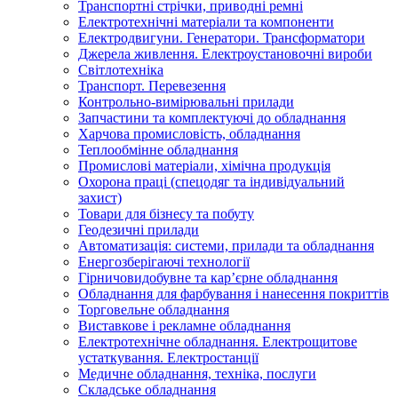
Транспортні стрічки, приводні ремні
Електротехнічні матеріали та компоненти
Електродвигуни. Генератори. Трансформатори
Джерела живлення. Електроустановочні вироби
Світлотехніка
Транспорт. Перевезення
Контрольно-вимірювальні прилади
Запчастини та комплектуючі до обладнання
Харчова промисловість, обладнання
Теплообмінне обладнання
Промислові матеріали, хімічна продукція
Охорона праці (спецодяг та індивідуальний
захист)
Товари для бізнесу та побуту
Геодезичні прилади
Автоматизація: системи, прилади та обладнання
Енергозберігаючі технології
Гірничовидобувне та кар’єрне обладнання
Обладнання для фарбування і нанесення покриттів
Торговельне обладнання
Виставкове і рекламне обладнання
Електротехнічне обладнання. Електрощитове
устаткування. Електростанції
Медичне обладнання, техніка, послуги
Складське обладнання