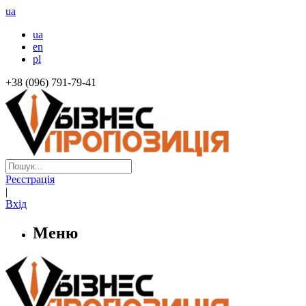
ua
ua
en
pl
+38 (096) 791-79-41
Реєстрація
|
Вхід
Меню