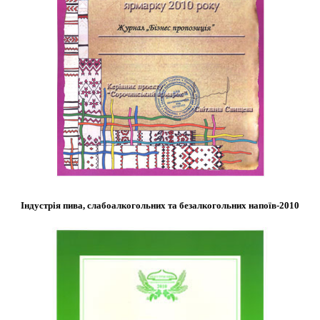
Індустрія пива, слабоалкогольних та безалкогольних напоїв-2010