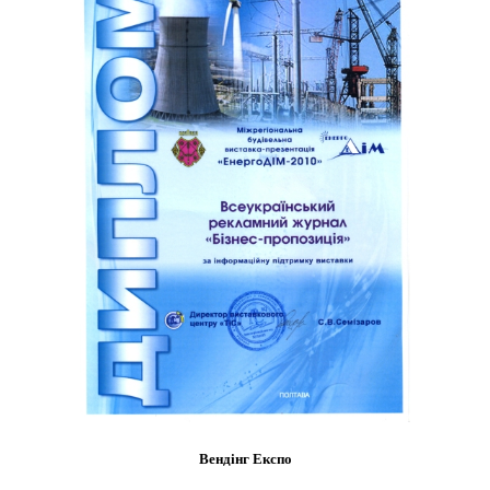
Вендінг Експо