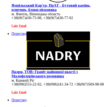
Ямпільський Кар'єр, ПрАТ - Бутовий камінь,
плитняк, блоки пісковика
м. Ямпіль, Вінницька область
+38(067)430-75-98, +38(067)430-77-92
Сайт
Email
Перегляд
Надри, ТОВ: Граніт найвищої якості з
Малофедорівського родовища
м. Кривий Ріг
+38(096)553-22-92, +38(098)241-34-72 +38(067)569-98-08
(Viber, Telegram, WhatsApp)
Сайт
Email
Перегляд