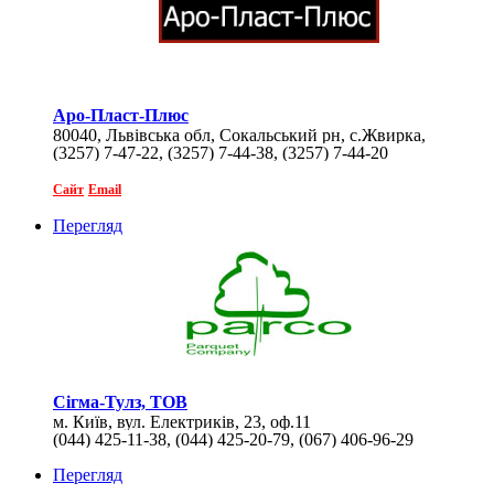
Аро-Пласт-Плюс
80040, Львівська обл, Сокальський рн, с.Жвирка,
(3257) 7-47-22, (3257) 7-44-38, (3257) 7-44-20
вул.Львівська,1
Сайт
Email
Перегляд
Сігма-Тулз, ТОВ
м. Київ, вул. Електриків, 23, оф.11
(044) 425-11-38, (044) 425-20-79, (067) 406-96-29
Перегляд