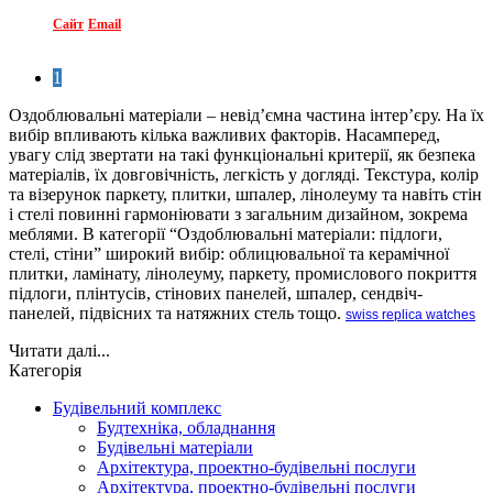
Сайт
Email
1
Оздоблювальні матеріали – невід’ємна частина інтер’єру. На їх
вибір впливають кілька важливих факторів. Насамперед,
увагу слід звертати на такі функціональні критерії, як безпека
матеріалів, їх довговічність, легкість у догляді. Текстура, колір
та візерунок паркету, плитки, шпалер, лінолеуму та навіть стін
і стелі повинні гармоніювати з загальним дизайном, зокрема
меблями. В категорії “Оздоблювальні матеріали: підлоги,
стелі, стіни” широкий вибір: облицювальної та керамічної
плитки, ламінату, лінолеуму, паркету, промислового покриття
підлоги, плінтусів, стінових панелей, шпалер, сендвіч-
панелей, підвісних та натяжних стель тощо.
swiss replica watches
Читати далі...
Категорія
Будівельний комплекс
Будтехніка, обладнання
Будівельні матеріали
Архітектура, проектно-будівельні послуги
Архітектура, проектно-будівельні послуги