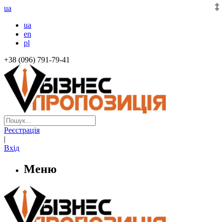
ua
ua
en
pl
+38 (096) 791-79-41
Реєстрація
|
Вхід
Меню