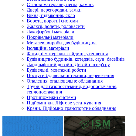
Стінові матеріали, цегла, камінь
Двері, перегородки, замки
Вікна, підвіконня, скло
Ворота, воротні системи
Жалюзі, ролети, ролокасети
Лакофарбові матеріали
Покрівельні матеріали
Металеві вироби для будівництва
Ізоляційні матеріали
Фасадні матеріали, сайдинг, утеплення
Будівництво будинків, котеджів, саун, басейнів
Ландшафтний дизайн. Дизайн інтер'єру
Будівельні, монтажні роботи
Послуги будівельної техніки, перевезення
Опалення, опалювальне обладнання
Труби для газопостачання, водопостачання,
теплопостачання
Протипожежні системи
Підйомники. Ліфтове устаткування
Крани. Підйомно-транспортне обладнання