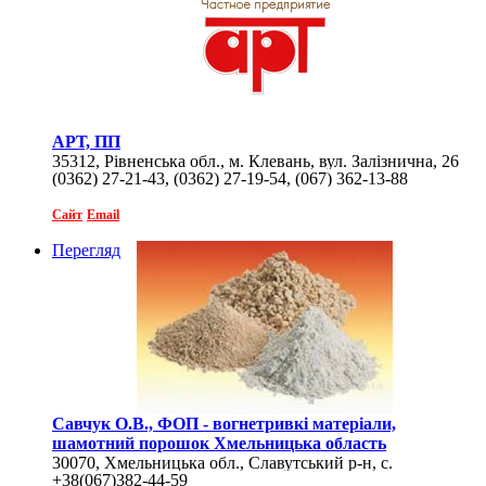
АРТ, ПП
35312, Рівненська обл., м. Клевань, вул. Залізнична, 26
(0362) 27-21-43, (0362) 27-19-54, (067) 362-13-88
Сайт
Email
Перегляд
Савчук О.В., ФОП - вогнетривкі матеріали,
шамотний порошок Хмельницька область
30070, Хмельницька обл., Славутський р-н, с.
+38(067)382-44-59
Улашанівка, вул. Б. Хмельницького, 23