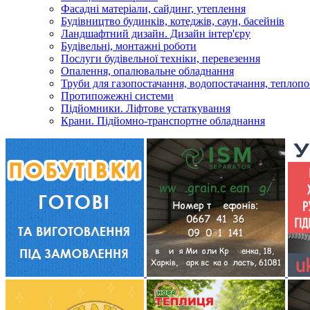
Фасадні матеріали, сайдинг, утеплення
Будівництво будинків, котеджів, саун, басейнів
Ландшафтний дизайн. Дизайн інтер'єру
Будівельні, монтажні роботи
Послуги будівельної техніки, перевезення
Опалення, опалювальне обладнання
Труби для газопостачання, водопостачання, теплоп
Протипожежні системи
Підйомники. Ліфтове устаткування
Крани. Підйомно-транспортне обладнання