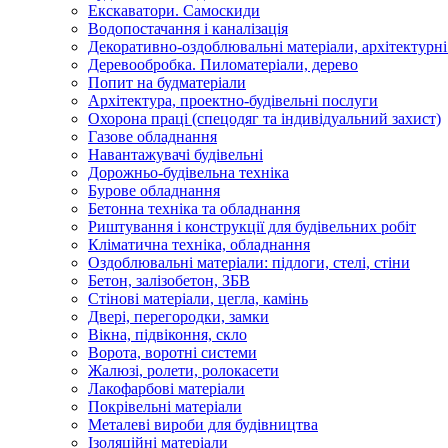
Екскаватори. Самоскиди
Водопостачання і каналізація
Декоративно-оздоблювальні матеріали, архітектурн
Деревообробка. Пиломатеріали, дерево
Попит на будматеріали
Архітектура, проектно-будівельні послуги
Охорона праці (спецодяг та індивідуальний захист)
Газове обладнання
Навантажувачі будівельні
Дорожньо-будівельна техніка
Бурове обладнання
Бетонна техніка та обладнання
Риштування і конструкції для будівельних робіт
Кліматична техніка, обладнання
Оздоблювальні матеріали: підлоги, стелі, стіни
Бетон, залізобетон, ЗБВ
Стінові матеріали, цегла, камінь
Двері, перегородки, замки
Вікна, підвіконня, скло
Ворота, воротні системи
Жалюзі, ролети, ролокасети
Лакофарбові матеріали
Покрівельні матеріали
Металеві вироби для будівництва
Ізоляційні матеріали