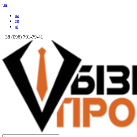
ua
ua
en
pl
+38 (096) 791-79-41