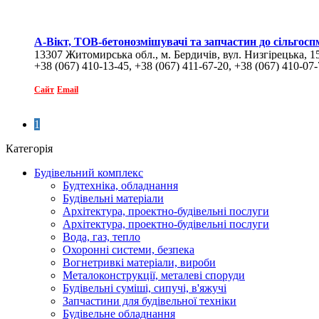
А-Вікт, ТОВ-бетонозмішувачі та запчастин до сільгос
13307 Житомирська обл., м. Бердичів, вул. Низгірецька, 1
+38 (067) 410-13-45, +38 (067) 411-67-20, +38 (067) 410-07
Сайт
Email
1
Категорія
Будівельний комплекс
Будтехніка, обладнання
Будівельні матеріали
Архітектура, проектно-будівельні послуги
Архітектура, проектно-будівельні послуги
Вода, газ, тепло
Охоронні системи, безпека
Вогнетривкі матеріали, вироби
Металоконструкції, металеві споруди
Будівельні суміші, сипучі, в'яжучі
Запчастини для будівельної техніки
Будівельне обладнання