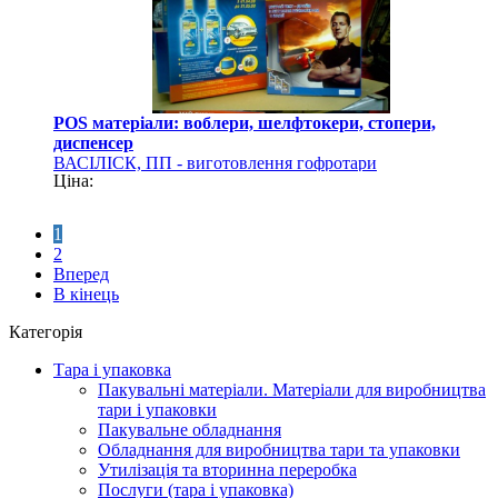
POS матеріали: воблери, шелфтокери, стопери,
диспенсер
ВАСІЛІСК, ПП - виготовлення гофротари
Ціна:
1
2
Вперед
В кінець
Категорія
Тара і упаковка
Пакувальні матеріали. Матеріали для виробництва
тари і упаковки
Пакувальне обладнання
Обладнання для виробництва тари та упаковки
Утилізація та вторинна переробка
Послуги (тара і упаковка)