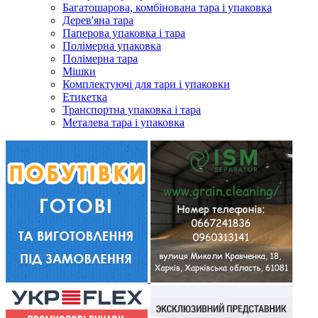
Багатошарова, комбінована тара і упаковка
Дерев'яна тара
Паперова упаковка і тара
Полімерна упаковка
Полімерна тара
Мішки
Комплектуючі для тари і упаковки
Етикетка
Транспортна упаковка і тара
Металева тара і упаковка