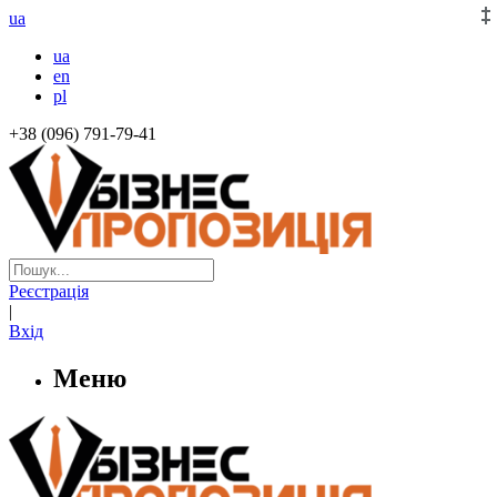
ua
ua
en
pl
+38 (096) 791-79-41
Реєстрація
|
Вхід
Меню