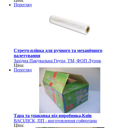
Ціна:
Перегляд
Стретч-плівка для ручного та механічного
палетування
Західна Пакувальна Група, ТМ, ФОП Луцик
Ціна:
Перегляд
Тара та упаковка від виробника,Київ
ВАСІЛІСК, ПП - виготовлення гофротари
Ціна: