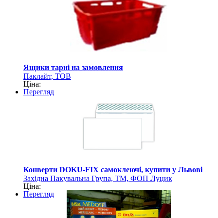
Ящики тарні на замовлення
Паклайт, ТОВ
Ціна:
Перегляд
Конверти DOKU-FIX самоклеючі, купити у Львові
Західна Пакувальна Група, ТМ, ФОП Луцик
Ціна:
Перегляд