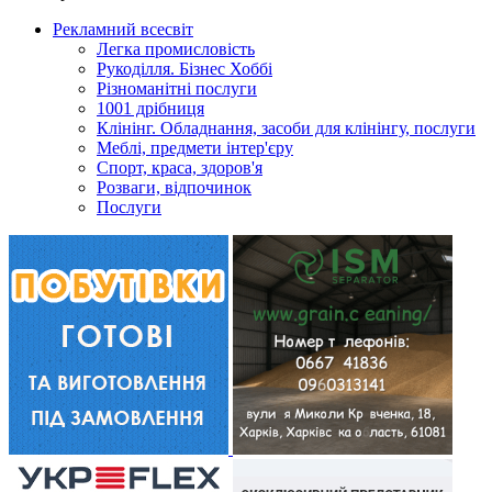
Рекламний всесвіт
Легка промисловість
Рукоділля. Бізнес Хоббі
Різноманітні послуги
1001 дрібниця
Клінінг. Обладнання, засоби для клінінгу, послуги
Меблі, предмети інтер'єру
Спорт, краса, здоров'я
Розваги, відпочинок
Послуги