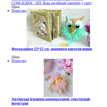
СОМ-ПЛЮС, ПП: Ваш надійний партнер у світі
Ціна:
канцелярських та господарських товарів
Перегляд
Фотоальбом 15*15 см, замовити виготовлення
Ціна:
Перегляд
Авторські іграшки корпоративні, текстильні,
інтер'єрні