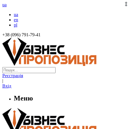
ua
ua
en
pl
+38 (096) 791-79-41
Реєстрація
|
Вхід
Меню