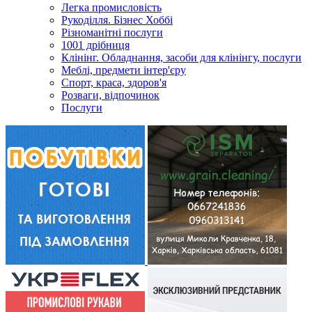
Легка промисловість
Рукоділля. Бізнес Хоббі
Різноманітні послуги
1001 дрібниця
Клінінг. Обладнання, засоби для клінінгу, послуги
Меблі, предмети інтер'єру
Спорт, краса, здоров'я
Розваги, відпочинок
Послуги