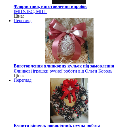
Флористика, виготовлення виробів
ІМПУЛЬС, МПП
Ціна:
Перегляд
Виготовлення ялинкових кульок під замовлення
Ялинкові іграшки ручної роботи від Ольги Король
Ціна:
Перегляд
Купити віночок новорічний, ручна робота