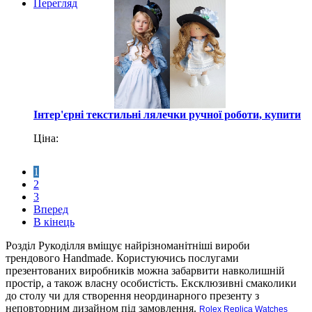
Перегляд
Інтер'єрні текстильні лялечки ручної роботи, купити
Ціна:
1
2
3
Вперед
В кінець
Розділ Рукоділля вміщує найрізноманітніші вироби
трендового Handmade. Користуючись послугами
презентованих виробників можна забарвити навколишній
простір, а також власну особистість. Ексклюзивні смаколики
до столу чи для створення неординарного презенту з
неповторним дизайном під замовлення.
Rolex Replica Watches