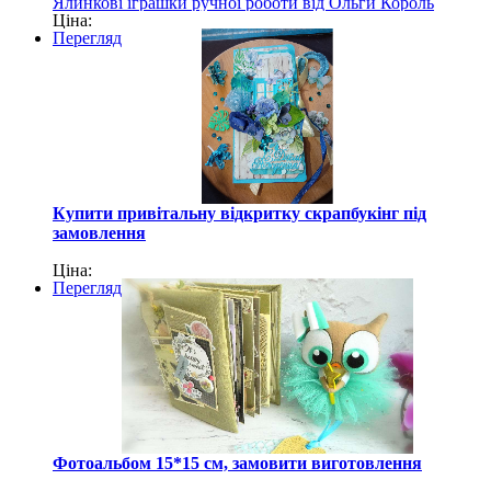
Ялинкові іграшки ручної роботи від Ольги Король
Ціна:
Перегляд
Купити привітальну відкритку скрапбукінг під
замовлення
Ціна:
Перегляд
Фотоальбом 15*15 см, замовити виготовлення