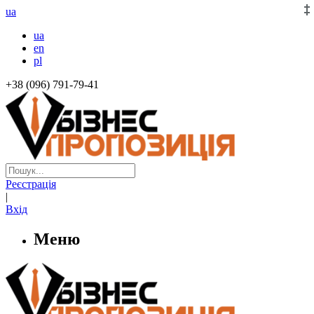
ua
ua
en
pl
+38 (096) 791-79-41
Реєстрація
|
Вхід
Меню