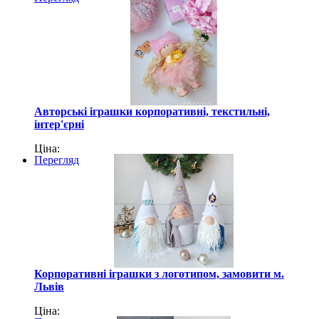
Авторські іграшки корпоративні, текстильні,
інтер'єрні
Ціна:
Перегляд
Корпоративні іграшки з логотипом, замовити м.
Львів
Ціна: