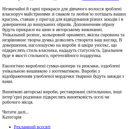
Незвичайні й гарні прикраси для дівчачого волосся зроблені
власноруч майстринями зі смаком та любов’ю потішать ваших
красунь, ставши у пригоді для відвідування різних заходів і в
довершення до вишуканих образів. Доповненням образу
будуть прикраси на шию в авторському виконанні.
Унікальний розпис, кольоровий орнамент, якісна сировина та
незрівнянне творча думка дозволять створити ваш вигляд. В
довершення, наголошуємо на вироби зі шкіри унісекс, що
підкреслять стиль власника, нададуть статусність. Ідеальним
буде в якості стильного, претензійного подарунка.
Екологічно вироблені сумки-шопери та рюкзаки, оздоблені
унікальною вишивкою з зоотематикою. Вироби з
відображенням улюбленої мордочки тварини будуть завжди з
вами.
Виняткові авторські вироби, реставровані світильники, інші
інтер’єрні родзинки підкреслять винятковість оселі чи
робочого місця.
Читати далі...
Категорія
Рекламний всесвіт