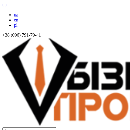
ua
ua
en
pl
+38 (096) 791-79-41