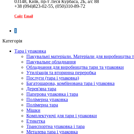
03148, Київ, пр-т Леся Курбаса, 2Б, а/с 88
+38 (094)823-02-55, (050)310-89-72
Сайт
Email
1
Категорія
Тара і упаковка
Пакувальні матеріали. Матеріали для виробництва т
Пакувальне обладнання
Обладнання для виробництва тари та упаковки
Утилізація та вторинна переробка
Послуги (тара і упаковка)
Багатошарова, комбінована тара і упаковка
Дерев'яна тара
Паперова упаковка і тара
Полімерна упаковка
Полімерна тара
Мішки
Комплектуючі для тари і упаковки
Етикетка
Транспортна упаковка і тара
Металева тара і упаковка