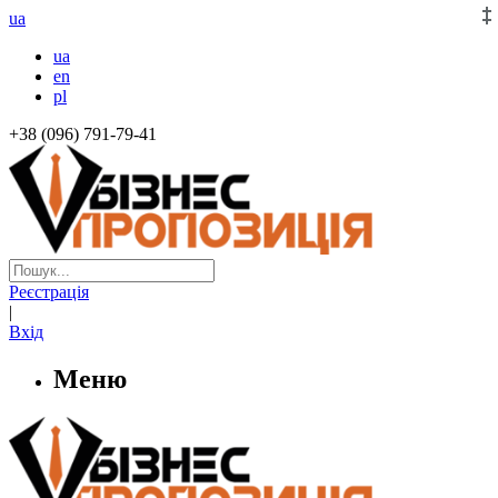
ua
ua
en
pl
+38 (096) 791-79-41
Реєстрація
|
Вхід
Меню