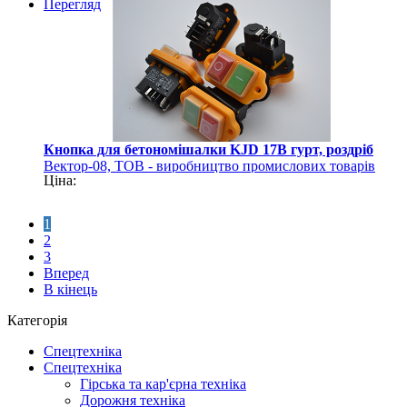
Перегляд
Кнопка для бетономішалки KJD 17B гурт, роздріб
Вектор-08, ТОВ - виробництво промислових товарів
Ціна:
1
2
3
Вперед
В кінець
Категорія
Спецтехніка
Спецтехніка
Гірська та кар'єрна техніка
Дорожня техніка