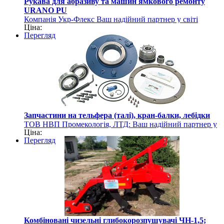
Рукава для абразиву та машин ямкового ремонту
URANO PU
Компанія Укр-Флекс Ваш надійний партнер у світі
Ціна:
рукавів та шлангів
Перегляд
Запчастини на тельфера (талі), кран-балки, лебідки
ТОВ НВП Промекологія, ЛТД: Ваш надійний партнер у
Ціна:
світі вантажопідйомного обладнання
Перегляд
Комбіновані чизельні глибокорозпушувачі ЧН-1,5;