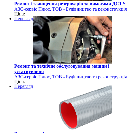
Ремонт і зачищення резервуарів за вимогами ДСТУ
АЗС-сервіс Плюс, ТОВ - Будівництво та реконструкція
Ціна:
АЗС
Перегляд
Ремонт та технічне обслуговування машин і
устаткування
АЗС-сервіс Плюс, ТОВ - Будівництво та реконструкція
Ціна:
АЗС
Перегляд