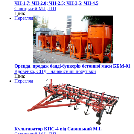
ЧН-1,7; ЧН-2,0; ЧН-2,5; ЧН-3,5; ЧН-4,5
Савицький М.І., ПП
Ціна:
Перегляд
Оренда, продаж бадді-бункерів бетонної маси ББМ-01
Вдовенко, СПД - найякісніші побутівки
Ціна:
Перегляд
Культиватор КПС-4 від Савицький М.І.