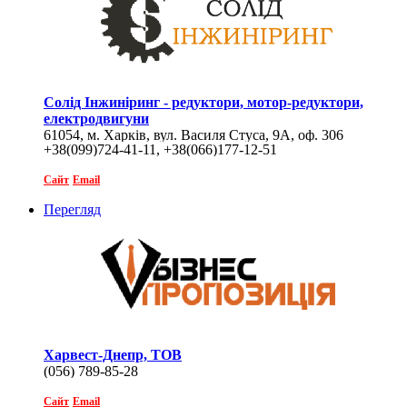
Солід Інжиніринг - редуктори, мотор-редуктори,
електродвигуни
61054, м. Харків, вул. Василя Стуса, 9А, оф. 306
+38(099)724-41-11, +38(066)177-12-51
Сайт
Email
Перегляд
Харвест-Днепр, ТОВ
(056) 789-85-28
Сайт
Email