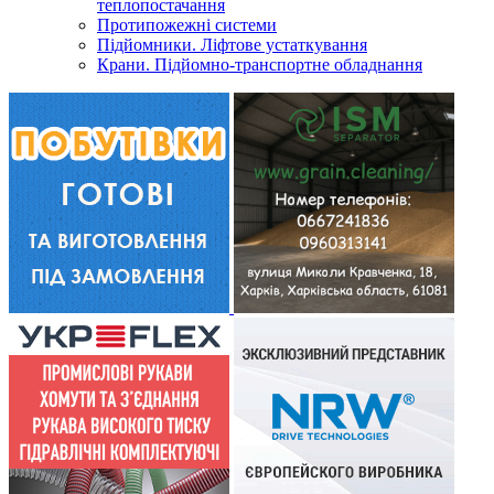
теплопостачання
Протипожежні системи
Підйомники. Ліфтове устаткування
Крани. Підйомно-транспортне обладнання