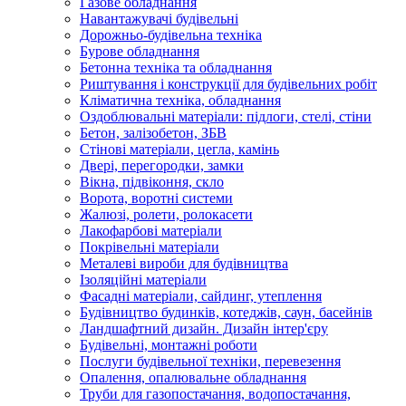
Газове обладнання
Навантажувачі будівельні
Дорожньо-будівельна техніка
Бурове обладнання
Бетонна техніка та обладнання
Риштування і конструкції для будівельних робіт
Кліматична техніка, обладнання
Оздоблювальні матеріали: підлоги, стелі, стіни
Бетон, залізобетон, ЗБВ
Стінові матеріали, цегла, камінь
Двері, перегородки, замки
Вікна, підвіконня, скло
Ворота, воротні системи
Жалюзі, ролети, ролокасети
Лакофарбові матеріали
Покрівельні матеріали
Металеві вироби для будівництва
Ізоляційні матеріали
Фасадні матеріали, сайдинг, утеплення
Будівництво будинків, котеджів, саун, басейнів
Ландшафтний дизайн. Дизайн інтер'єру
Будівельні, монтажні роботи
Послуги будівельної техніки, перевезення
Опалення, опалювальне обладнання
Труби для газопостачання, водопостачання,