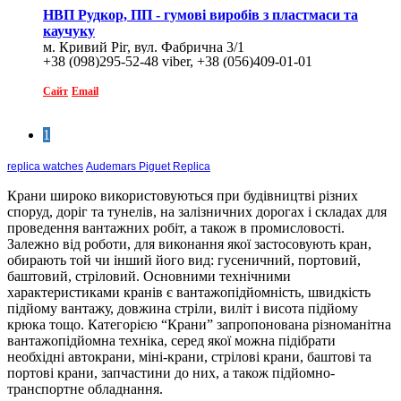
НВП Рудкор, ПП - гумові виробів з пластмаси та
каучуку
м. Кривий Ріг, вул. Фабрична 3/1
+38 (098)295-52-48 viber, +38 (056)409-01-01
Сайт
Email
1
replica watches
Audemars Piguet Replica
Крани широко використовуються при будівництві різних
споруд, доріг та тунелів, на залізничних дорогах і складах для
проведення вантажних робіт, а також в промисловості.
Залежно від роботи, для виконання якої застосовують кран,
обирають той чи інший його вид: гусеничний, портовий,
баштовий, стріловий. Основними технічними
характеристиками кранів є вантажопідйомність, швидкість
підйому вантажу, довжина стріли, виліт і висота підйому
крюка тощо. Категорією “Крани” запропонована різноманітна
вантажопідйомна техніка, серед якої можна підібрати
необхідні автокрани, міні-крани, стрілові крани, баштові та
портові крани, запчастини до них, а також підйомно-
транспортне обладнання.