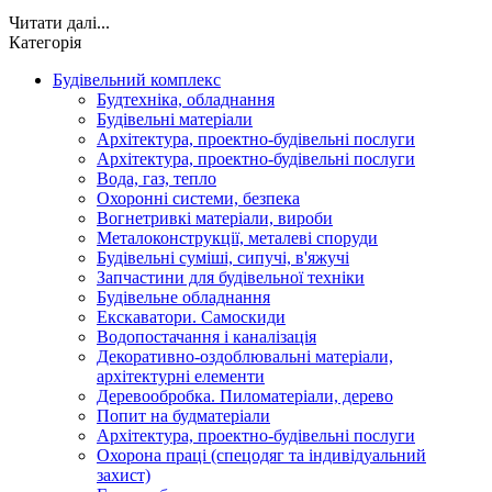
Читати далі...
Категорія
Будівельний комплекс
Будтехніка, обладнання
Будівельні матеріали
Архітектура, проектно-будівельні послуги
Архітектура, проектно-будівельні послуги
Вода, газ, тепло
Охоронні системи, безпека
Вогнетривкі матеріали, вироби
Металоконструкції, металеві споруди
Будівельні суміші, сипучі, в'яжучі
Запчастини для будівельної техніки
Будівельне обладнання
Екскаватори. Самоскиди
Водопостачання і каналізація
Декоративно-оздоблювальні матеріали,
архітектурні елементи
Деревообробка. Пиломатеріали, дерево
Попит на будматеріали
Архітектура, проектно-будівельні послуги
Охорона праці (спецодяг та індивідуальний
захист)