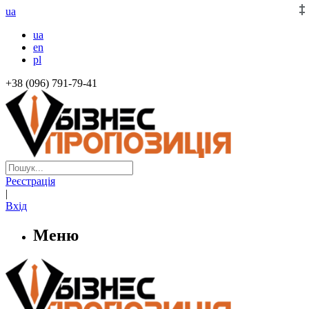
ua
ua
en
pl
+38 (096) 791-79-41
Реєстрація
|
Вхід
Меню