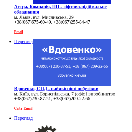
Астра, Компанія, ПП - ліфтово-підіймальне
обладнання
м. Львів, вул. Мисливська, 29
+38(067)675-60-49, +38(067)255-84-47
Email
Перегляд
Вдовенко, СПД - найякісніші побутівки
м. Київ, вул. Бориспільська, 7 (офіс і виробництво
+38(067)230-87-51, +38(067)209-22-66
знаходяться на території заводу Будмаш)
Сайт
Email
Перегляд