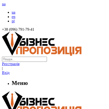
ua
ua
en
pl
+38 (096) 791-79-41
Реєстрація
|
Вхід
Меню