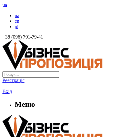
ua
ua
en
pl
+38 (096) 791-79-41
Реєстрація
|
Вхід
Меню