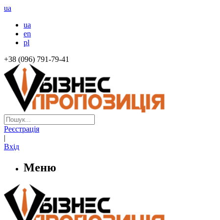
ua
ua
en
pl
+38 (096) 791-79-41
Реєстрація
|
Вхід
Меню