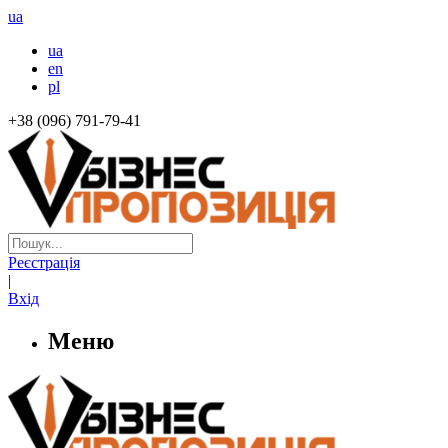
ua
ua
en
pl
+38 (096) 791-79-41
Реєстрація
|
Вхід
Меню