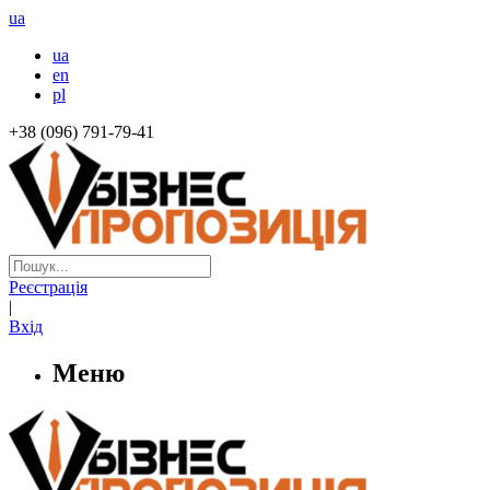
ua
ua
en
pl
+38 (096) 791-79-41
Реєстрація
|
Вхід
Меню