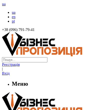
ua
ua
en
pl
+38 (096) 791-79-41
Реєстрація
|
Вхід
Меню