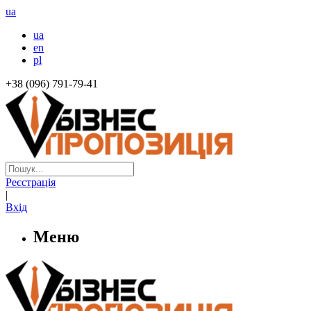
ua
ua
en
pl
+38 (096) 791-79-41
Реєстрація
|
Вхід
Меню