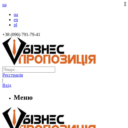
ua
ua
en
pl
+38 (096) 791-79-41
Реєстрація
|
Вхід
Меню