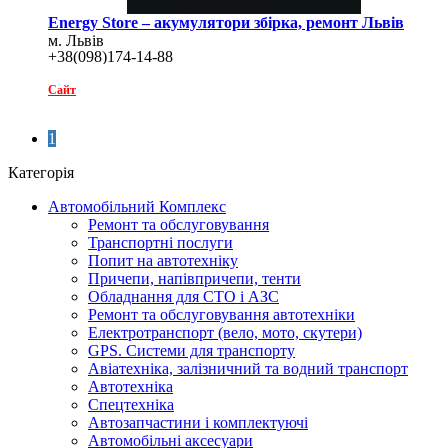
Еnergy Store – акумулятори збірка, ремонт Львів
м. Львів
+38(098)174-14-88
Сайт
1
Категорія
Автомобільний Комплекс
Ремонт та обслуговування
Транспортні послуги
Попит на автотехніку
Причепи, напівпричепи, тенти
Обладнання для СТО і АЗС
Ремонт та обслуговування автотехніки
Електротранспорт (вело, мото, скутери)
GPS. Системи для транспорту
Авіатехніка, залізничний та водний транспорт
Автотехніка
Спецтехніка
Автозапчастини і комплектуючі
Автомобільні аксесуари