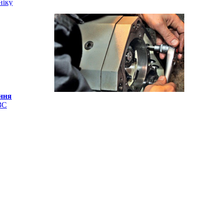
ніку
ання
ЗС