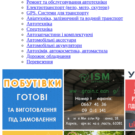
Ремонт та обслуговування автотехніки
Електротранспорт (вело, мото, скутери)
GPS. Системи для транспорту
Авіатехніка, залізничний та водний транспорт
Автотехніка
Спецтехніка
Автозапчастини і комплектуючі
Автомобільні аксесуари
Автомобільні акумулятори
Автохімія, автокосметика, автомастила
Дорожнє обладнання
Перевезення