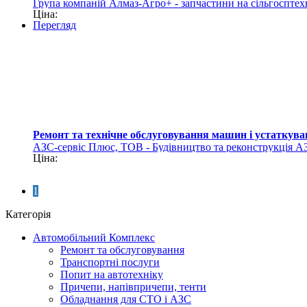
Група компаній Алмаз-Агро+ - запчастини на сільгосптех
Ціна:
Перегляд
Ремонт та технічне обслуговування машин і устаткув
АЗС-сервіс Плюс, ТОВ - Будівництво та реконструкція А
Ціна:
1
Категорія
Автомобільний Комплекс
Ремонт та обслуговування
Транспортні послуги
Попит на автотехніку
Причепи, напівпричепи, тенти
Обладнання для СТО і АЗС