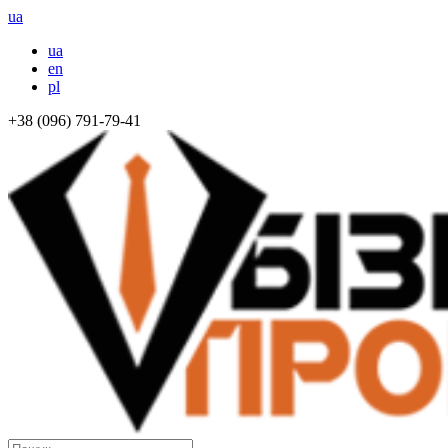
ua
ua
en
pl
+38 (096) 791-79-41