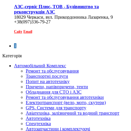
АЗС-сервіс Плюс, ТОВ - Будівництво та
реконструкція АЗС
18029 Черкаси, вул. Прикордонника Лазаренка, 9
+38(097)336-79-27
Сайт
Email
1
Категорія
Автомобільний Комплекс
Ремонт та обслуговування
Транспортні послуги
Попит на автотехніку
Причепи, напівпричепи, тенти
Обладнання для СТО і АЗС
Ремонт та обслуговування автотехніки
Електротранспорт (вело, мото, скутери)
GPS. Системи для транспорту
Авіатехніка, залізничний та водний транспорт
Автотехніка
Спецтехніка
Автозапчастини і комплектуючі