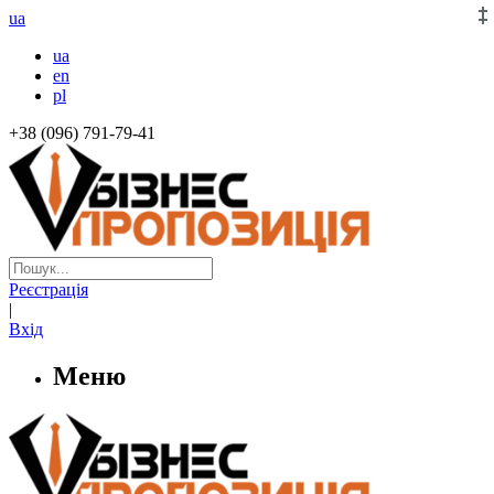
ua
ua
en
pl
+38 (096) 791-79-41
Реєстрація
|
Вхід
Меню