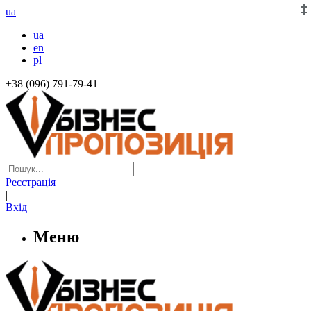
ua
ua
en
pl
+38 (096) 791-79-41
Реєстрація
|
Вхід
Меню