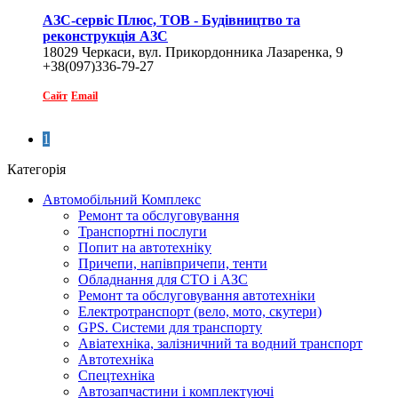
АЗС-сервіс Плюс, ТОВ - Будівництво та
реконструкція АЗС
18029 Черкаси, вул. Прикордонника Лазаренка, 9
+38(097)336-79-27
Сайт
Email
1
Категорія
Автомобільний Комплекс
Ремонт та обслуговування
Транспортні послуги
Попит на автотехніку
Причепи, напівпричепи, тенти
Обладнання для СТО і АЗС
Ремонт та обслуговування автотехніки
Електротранспорт (вело, мото, скутери)
GPS. Системи для транспорту
Авіатехніка, залізничний та водний транспорт
Автотехніка
Спецтехніка
Автозапчастини і комплектуючі