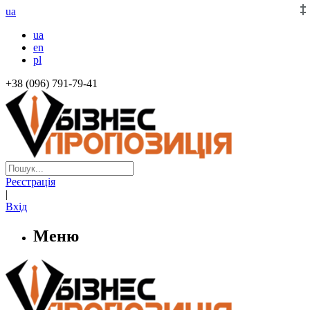
ua
ua
en
pl
+38 (096) 791-79-41
Реєстрація
|
Вхід
Меню