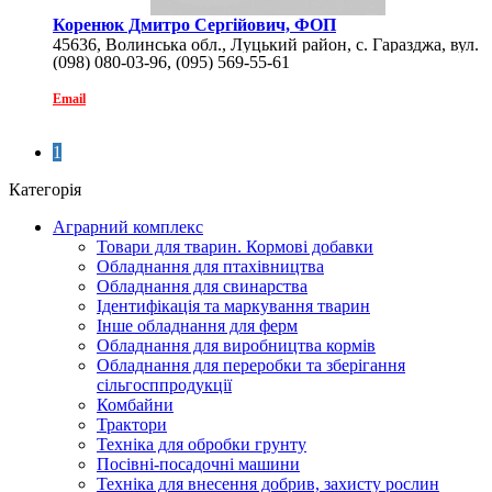
Коренюк Дмитро Сергійович, ФОП
45636, Волинська обл., Луцький район, с. Гаразджа, вул.
(098) 080-03-96, (095) 569-55-61
Вишнева, 76А
Email
1
Категорія
Аграрний комплекс
Товари для тварин. Кормові добавки
Обладнання для птахівництва
Обладнання для свинарства
Ідентифікація та маркування тварин
Інше обладнання для ферм
Обладнання для виробництва кормів
Обладнання для переробки та зберігання
сільгосппродукції
Комбайни
Трактори
Техніка для обробки грунту
Посівні-посадочні машини
Техніка для внесення добрив, захисту рослин