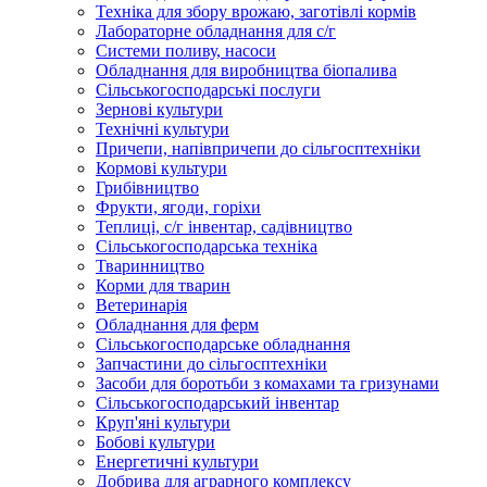
Техніка для збору врожаю, заготівлі кормів
Лабораторне обладнання для с/г
Системи поливу, насоси
Обладнання для виробництва біопалива
Сільськогосподарські послуги
Зернові культури
Технічні культури
Причепи, напівпричепи до сільгосптехніки
Кормові культури
Грибівництво
Фрукти, ягоди, горіхи
Теплиці, с/г інвентар, садівництво
Сільськогосподарська техніка
Тваринництво
Корми для тварин
Ветеринарія
Обладнання для ферм
Сільськогосподарське обладнання
Запчастини до сільгосптехніки
Засоби для боротьби з комахами та гризунами
Сільськогосподарський інвентар
Круп'яні культури
Бобові культури
Енергетичні культури
Добрива для аграрного комплексу