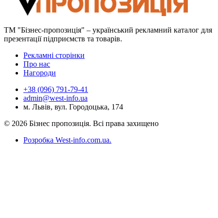
ТМ "Бізнес-пропозиція" – український рекламний каталог для
презентації підприємств та товарів.
Рекламні сторінки
Про нас
Нагороди
+38 (096) 791-79-41
admin@west-info.ua
м. Львів, вул. Городоцька, 174
© 2026 Бізнес пропозиція. Всі права захищено
Розробка West-info.com.ua
.