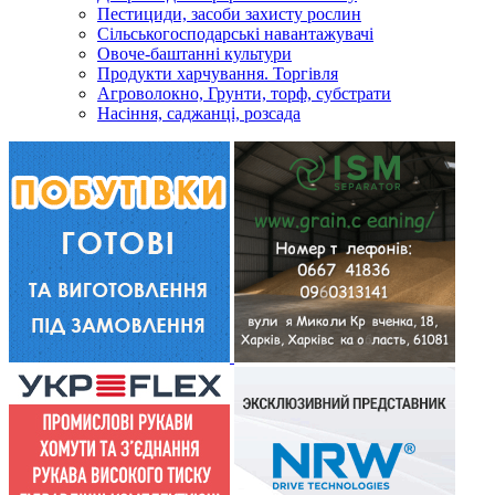
Пестициди, засоби захисту рослин
Сільськогосподарські навантажувачі
Овоче-баштанні культури
Продукти харчування. Торгівля
Агроволокно, Грунти, торф, субстрати
Насіння, саджанці, розсада