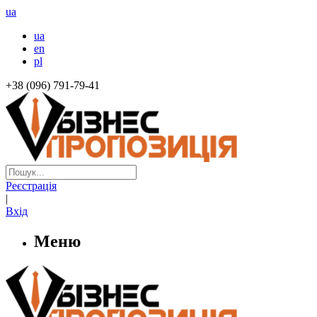
ua
ua
en
pl
+38 (096) 791-79-41
Реєстрація
|
Вхід
Меню