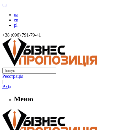
ua
ua
en
pl
+38 (096) 791-79-41
Реєстрація
|
Вхід
Меню