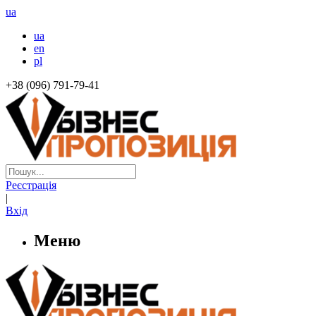
ua
ua
en
pl
+38 (096) 791-79-41
Реєстрація
|
Вхід
Меню