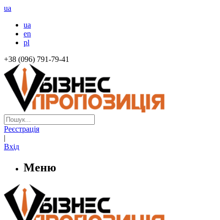
ua
ua
en
pl
+38 (096) 791-79-41
Реєстрація
|
Вхід
Меню