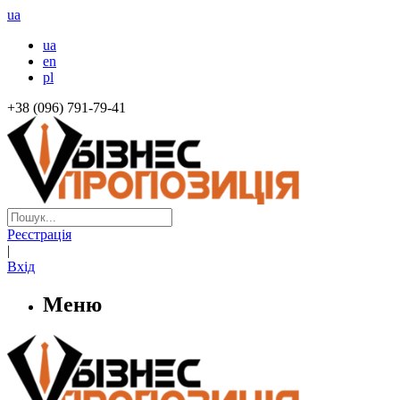
ua
ua
en
pl
+38 (096) 791-79-41
Реєстрація
|
Вхід
Меню