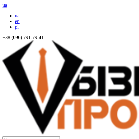
ua
ua
en
pl
+38 (096) 791-79-41