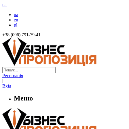
ua
ua
en
pl
+38 (096) 791-79-41
Реєстрація
|
Вхід
Меню