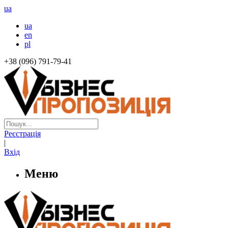
ua
ua
en
pl
+38 (096) 791-79-41
Реєстрація
|
Вхід
Меню