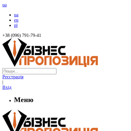
ua
ua
en
pl
+38 (096) 791-79-41
Реєстрація
|
Вхід
Меню