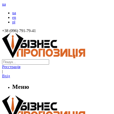
ua
ua
en
pl
+38 (096) 791-79-41
Реєстрація
|
Вхід
Меню