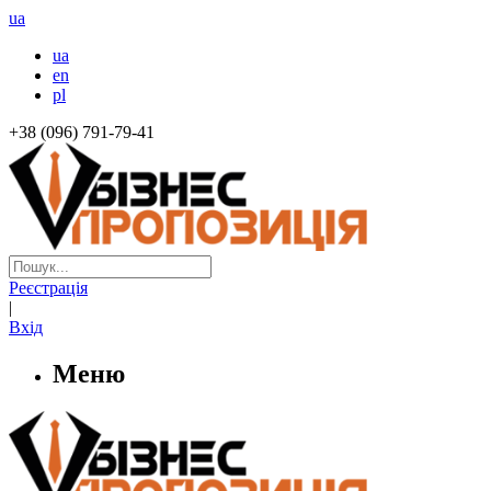
ua
ua
en
pl
+38 (096) 791-79-41
Реєстрація
|
Вхід
Меню