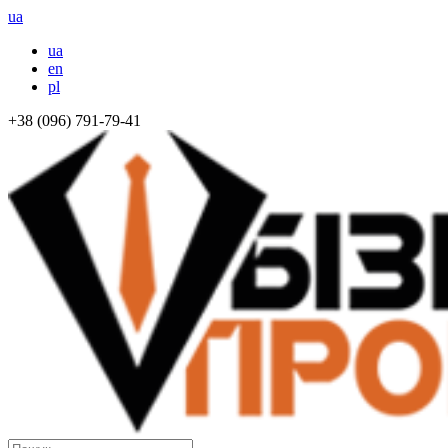
ua
ua
en
pl
+38 (096) 791-79-41