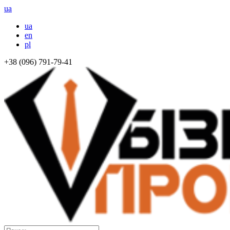
ua
ua
en
pl
+38 (096) 791-79-41